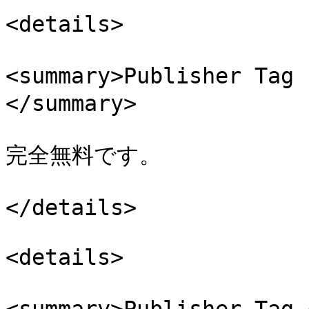
<details>

<summary>Publisher
</summary>

完全無料です。

</details>

<details>
