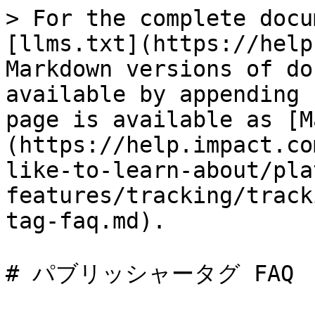
> For the complete docu
[llms.txt](https://help
Markdown versions of do
available by appending 
page is available as [M
(https://help.impact.co
like-to-learn-about/pla
features/tracking/track
tag-faq.md).

# パブリッシャータグ FAQ
