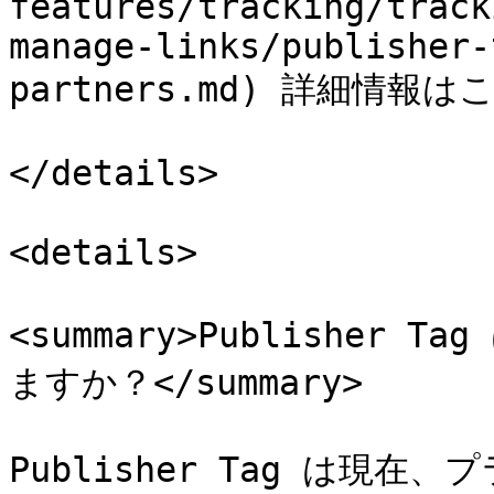
features/tracking/track
manage-links/publisher-
partners.md) 詳細情報は
</details>

<details>

<summary>Publishe
ますか？</summary>

Publisher Tag は現