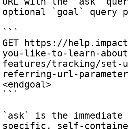
URL with the `ask` quer
optional `goal` query p
```

GET https://help.impact
you-like-to-learn-about
features/tracking/set-u
referring-url-parameter
<endgoal>

```

`ask` is the immediate 
specific, self-containe