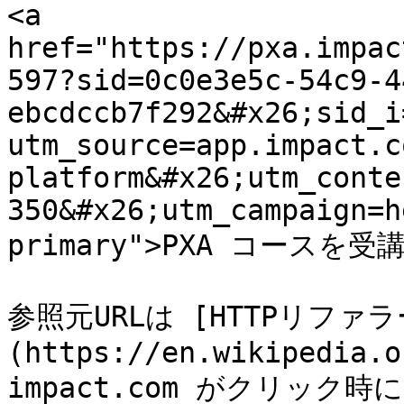
<a 
href="https://pxa.impac
597?sid=0c0e3e5c-54c9-4
ebcdccb7f292&#x26;sid_i
utm_source=app.impact.c
platform&#x26;utm_conte
350&#x26;utm_campaign=h
primary">PXA コースを受講
参照元URLは [HTTPリファラ
(https://en.wikipedia.o
impact.com がクリッ