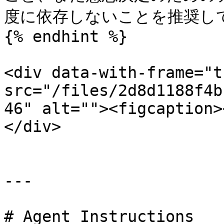
度に依存しないことを推奨して
{% endhint %}

<div data-with-frame="t
src="/files/2d8d1188f4b
46" alt=""><figcaption>
</div>

---

# Agent Instructions
