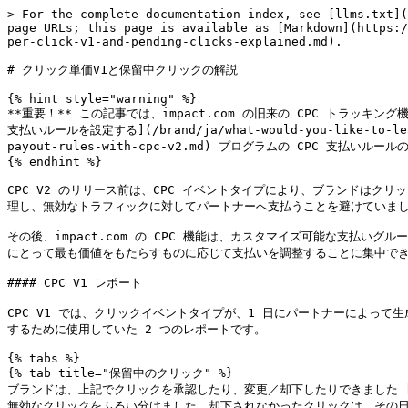
> For the complete documentation index, see [llms.txt](
page URLs; this page is available as [Markdown](https:/
per-click-v1-and-pending-clicks-explained.md).

# クリック単価V1と保留中クリックの解説

{% hint style="warning" %}

**重要！** この記事では、impact.com の旧来の CPC トラッ
支払いルールを設定する](/brand/ja/what-would-you-like-to-learn-
payout-rules-with-cpc-v2.md) プログラムの CPC 支払
{% endhint %}

CPC V2 のリリース前は、CPC イベントタイプにより、ブランドは
理し、無効なトラフィックに対してパートナーへ支払うことを避けていまし
その後、impact.com の CPC 機能は、カスタマイズ可能な支払
にとって最も価値をもたらすものに応じて支払いを調整することに集中でき
#### CPC V1 レポート

CPC V1 では、クリックイベントタイプが、1 日にパートナーによっ
するために使用していた 2 つのレポートです。

{% tabs %}

{% tab title="保留中のクリック" %}

ブランドは、上記でクリックを承認したり、変更／却下したりできました [保留中のクリック](
無効なクリックをふるい分けました。却下されなかったクリックは、その日