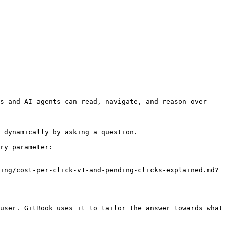
s and AI agents can read, navigate, and reason over 
 dynamically by asking a question.

ry parameter:

ing/cost-per-click-v1-and-pending-clicks-explained.md?
user. GitBook uses it to tailor the answer towards what 