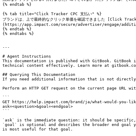
{% endtab %}

{% tab title="Click Tracker CPC 支払い" %}

ブランドは、上で最終的なクリック単価を確認できました [Click Track
(https://app.impact.com/secure/advertiser/engage/additi
{% endtab %}

{% endtabs %}

---

# Agent Instructions

This documentation is published with GitBook. GitBook i
technical content effectively. Learn more at gitbook.co
## Querying This Documentation

If you need additional information that is not directly
Perform an HTTP GET request on the current page URL wit
```

GET https://help.impact.com/brand/ja/what-would-you-lik
ask=<question>&goal=<endgoal>

```

`ask` is the immediate question: it should be specific,
`goal` is optional and describes the broader end goal y
is most useful for that goal.
