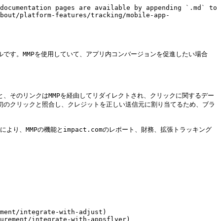
documentation pages are available by appending `.md` to 
bout/platform-features/tracking/mobile-app-
ルです。MMPを使用していて、アプリ内コンバージョンを促進したい場合
と、そのリンクはMMPを経由してリダイレクトされ、クリックに関するデー
初のクリックと照合し、クレジットを正しい送信元に割り当てるため、ブラ
れにより、MMPの機能とimpact.comのレポート、財務、拡張トラッキング
ment/integrate-with-adjust)

urement/integrate-with-appsflyer)
