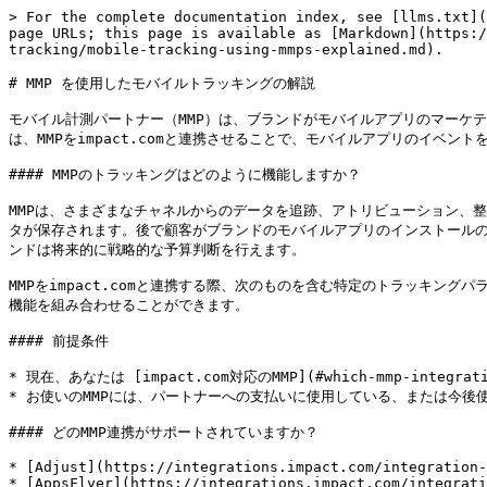
> For the complete documentation index, see [llms.txt](
page URLs; this page is available as [Markdown](https:/
tracking/mobile-tracking-using-mmps-explained.md).

# MMP を使用したモバイルトラッキングの解説

モバイル計測パートナー（MMP）は、ブランドがモバイルアプリのマーケ
は、MMPをimpact.comと連携させることで、モバイルアプリのイベン
#### MMPのトラッキングはどのように機能しますか？

MMPは、さまざまなチャネルからのデータを追跡、アトリビューション、
タが保存されます。後で顧客がブランドのモバイルアプリのインストールの
ンドは将来的に戦略的な予算判断を行えます。

MMPをimpact.comと連携する際、次のものを含む特定のトラッキングパラ
機能を組み合わせることができます。

#### 前提条件

* 現在、あなたは [impact.com対応のMMP](#which-mmp-integration
* お使いのMMPには、パートナーへの支払いに使用している、または今後
#### どのMMP連携がサポートされていますか？

* [Adjust](https://integrations.impact.com/integration-
* [AppsFlyer](https://integrations.impact.com/integrati