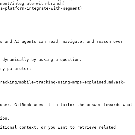
ment/integrate-with-branch)

-platform/integrate-with-segment)

s and AI agents can read, navigate, and reason over 
 dynamically by asking a question.

ry parameter:

tracking/mobile-tracking-using-mmps-explained.md?ask=
user. GitBook uses it to tailor the answer towards what 
ion.

itional context, or you want to retrieve related 