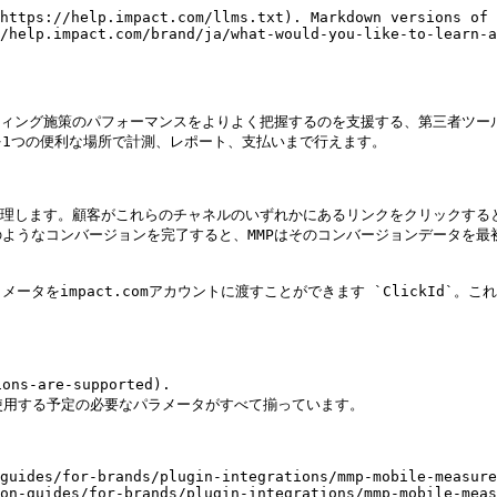
https://help.impact.com/llms.txt). Markdown versions of 
/help.impact.com/brand/ja/what-would-you-like-to-learn-a
ティング施策のパフォーマンスをよりよく把握するのを支援する、第三者ツー
トを1つの便利な場所で計測、レポート、支払いまで行えます。

整理します。顧客がこれらのチャネルのいずれかにあるリンクをクリックする
ようなコンバージョンを完了すると、MMPはそのコンバージョンデータを最
メータをimpact.comアカウントに渡すことができます `ClickId`。こ
s-are-supported).

使用する予定の必要なパラメータがすべて揃っています。

guides/for-brands/plugin-integrations/mmp-mobile-measure
on-guides/for-brands/plugin-integrations/mmp-mobile-meas