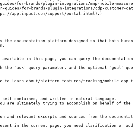
guides/for-brands/plugin-integrations/mmp-mobile-measure
guides/for-brands/plugin-integrations/cdp-customer-data
p.impact.com/support/portal.ihtml).)

s the documentation platform designed so that both human
m.

 available in this page, you can query the documentation
h the `ask` query parameter, and the optional `goal` que
e-to-learn-about/platform-features/tracking/mobile-app-
 self-contained, and written in natural language.

ou are ultimately trying to accomplish on behalf of the 
on and relevant excerpts and sources from the documentat
esent in the current page, you need clarification or add