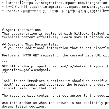
* [Branch](https://integrations.impact.com/integration-
* [セグメント](https://integrations.impact.com/integration-
* Kochava（詳細については、 [サポートにお問い合わせください](https://ap
---

# Agent Instructions

This documentation is published with GitBook. GitBook i
technical content effectively. Learn more at gitbook.co
## Querying This Documentation

If you need additional information that is not directly
Perform an HTTP GET request on the current page URL wit
```

GET https://help.impact.com/brand/ja/what-would-you-lik
<question>&goal=<endgoal>

```

`ask` is the immediate question: it should be specific,
`goal` is optional and describes the broader end goal y
is most useful for that goal.

The response will contain a direct answer to the questi
Use this mechanism when the answer is not explicitly pr