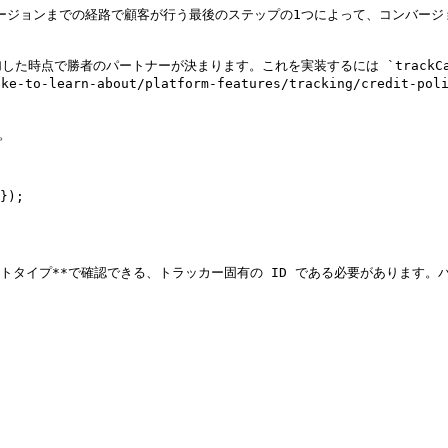
おり、コンバージョンまでの経路で顧客が行う最後のステップの1つによって、コン
加した時点で勝者のパートナーが決まります。これを実装するには `trackCar
o-learn-about/platform-features/tracking/credit-poli


→ **イベントタイプ**で確認できる、トラッカー固有の ID である必要があり