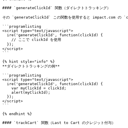
#### `generateClickId` 関数（ダイレクトトラッキング）

その `generateClickId` この関数を使用すると impact.com
```programlisting

<script type="text/javascript">

  ire('generateClickId', function(clickId) {

    // ここで clickId を使用

  });

</script>

```

{% hint style="info" %}

**ダイレクトトラッキングの例**

```programlisting

<script type="text/javascript">

  ire('generateClickId', function(clickId) {

    var myClickId = clickId;

    alert(myClickId);

  });

</script>

```

{% endhint %}

#### `trackCart` 関数（Last to Cart のクレジット付与）
