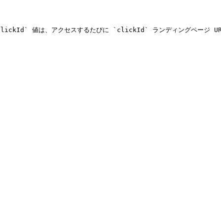
 の `clickId` 値は、アクセスするたびに `clickId` ランディングペ