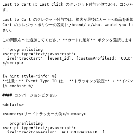
Last to Cart は Last Click のクレジット付与と似て
す。

Last to Cart のクレジット付与では、顧客が最後にカートへ商品を追
Cart のクレジットポリシーの説明](/brand/ja/what-would-you-like-t
さい。

この関数を〜に追加してください **カートに追加** ボタンを選択します。
```programlisting

<script type="text/javascript">

  ire('trackCart', [event_id], {customProfileId: 'UUID'});

</script>

```

{% hint style="info" %}

**注意：** Event Type ID は、 **トラッキング設定** 
{% endhint %}

#### コンバージョンピクセル

<details>

<summary>リードトラッカーの例</summary>

```programlisting

<script type="text/javascript">

  ire('trackConversion', ACTIONTRACKERID, {
