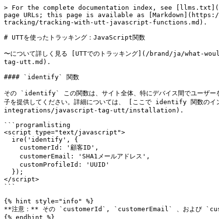
> For the complete documentation index, see [llms.txt](
page URLs; this page is available as [Markdown](https:/
tracking/tracking-with-utt-javascript-functions.md).

# UTTを使ったトラッキング：JavaScript関数

〜について詳しく見る [UTTでのトラッキング](/brand/ja/what-would-you-l
tag-utt.md).

#### `identify` 関数

その `identify` この関数は、サイト全体、特にデバイス間でユー
子を提供してください。詳細については、 [ここで identify 関数のインストール方法
integrations/javascript-tag-utt/installation).

```programlisting

<script type="text/javascript">

  ire('identify', {

    customerId: '顧客ID',

    customerEmail: 'SHA1メールアドレス',

    customProfileId: 'UUID'

  });

</script>

```

{% hint style="info" %}

**注意：** その `customerId`, `customerEmail` 
{% endhint %}
