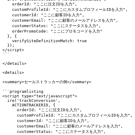
    orderId: "ここに注文IDを入力",

    customProfileId: "ここにカスタムプロフィールIDを入力",

    customerId: "ここに顧客IDを入力",

    customerEmail: "ここに顧客のメールアドレスを入力",

    customerStatus: "ここにステータスを入力",

    orderPromoCode: "ここにプロモコードを入力"

  }, {

    verifySiteDefinitionMatch: true

  });

</script>

```

</details>

<details>

<summary>セールストラッカーの例</summary>

```programlisting

<script type="text/javascript">

  ire('trackConversion',

    ACTIONTRACKERID, {

      orderId: "ここに注文IDを入力",

      customProfileId: "ここにカスタムプロフィールIDを入力",

      customerId: "ここに顧客IDを入力",

      customerEmail: "ここに顧客のメールアドレスを入力",

      customerStatus: "ここにステータスを入力",
