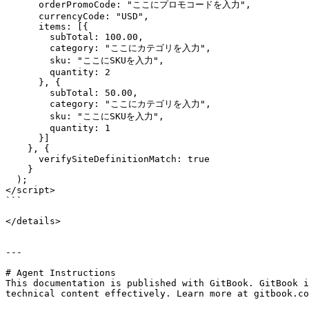
      orderPromoCode: "ここにプロモコードを入力",

      currencyCode: "USD",

      items: [{

        subTotal: 100.00,

        category: "ここにカテゴリを入力",

        sku: "ここにSKUを入力",

        quantity: 2

      }, {

        subTotal: 50.00,

        category: "ここにカテゴリを入力",

        sku: "ここにSKUを入力",

        quantity: 1

      }]

    }, {

      verifySiteDefinitionMatch: true

    }

  );

</script>

```

</details>

---

# Agent Instructions

This documentation is published with GitBook. GitBook i
technical content effectively. Learn more at gitbook.co