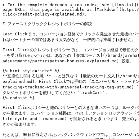
> For the complete documentation index, see [llms.txt](
page URLs; this page is available as [Markdown](https:/
click-credit-policy-explained.md).

# ファーストクリッククレジットポリシーの解説

Last Clickでは、コンバージョン経路でクリックを発生させた最後の
れはパートナーの間ではあまり人気がなく、一般的には推奨されません。

First Clickのクレジットポリシーでは、コンバージョン経路で最
トを受け取れるかどうかは、あなたの [参加ボーナス](/brand/ja/what-would-y
adjustments/participation-bonuses-explained.md) 設定。

{% hint style="info" %}

**互換性に関する注意:** ～とは異なり [最後のカート投入](/brand/ja/what-wo
explained.md)、First Clickでは手動の [ユニバーサル・トラッキング・タグ（
tracking/tracking-with-universal-tracking-tag-
クレジットポリシーを使用してください `trackCart`.

{% endhint %}

First Clickポリシーと他のポリシーとの大きな違いの一つは、ルッ
かを定めます。コンバージョン経路は、その [アクションロックウィンドウ](/brand/ja/w
life-cycle-and-finance.md) が開始されるとき（つま
きかが決まります。

たとえば、90日に設定されたルックバックウィンドウでは、コンバージョ