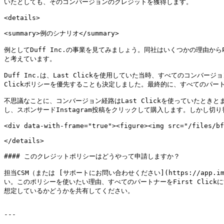
いたとしても、そのコンバージョンのクレジットを獲得します。

<details>

<summary>例のシナリオ</summary>

例としてDuff Inc.の事業を見てみましょう。同社はいくつかの理由から
と考えています。

Duff Inc.は、Last Clickを使用していた当時、すべてのコンバー
Clickポリシーを優先することも決定しました。最終的に、すべてのパートナ
不思議なことに、コンバージョン経路はLast Clickを使っていたと
し、スポンサードInstagram投稿をクリックして購入します。しかし
<div data-with-frame="true"><figure><img src="/files/bf
</details>

#### このクレジットポリシーはどうやって申請しますか？

担当CSM（または [サポートにお問い合わせください](https://app.impa
い。このポリシーを使いたい理由、すべてのパートナーをFirst Cli
想定しているかどうかを共有してください。

---
