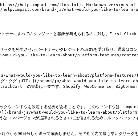
https://help.impact.com/llms.txt). Markdown versions of 
/help.impact.com/brand/ja/what-would-you-like-to-learn-a
パートナーにすべてのクレジットと報酬が与えられるのに対し、First Cl
初のクリックを発生させたパートナーがクレジットの100%を受け取り、通常は
ou-like-to-learn-about/platform-features/contracts-
uld-you-like-to-learn-about/platform-features/track
UTT）](/brand/ja/what-would-you-like-to-learn-about/
utt.md) `trackCart` の実装は不要です。Shopify、WooCommerc
クバックウィンドウを設定する必要があることです。このウィンドウは、impa
hat-would-you-like-to-learn-about/platform-featu
り、売上のようなコンバージョンが追跡されるとき）に送信されるため、ルックバック
ン時点から90日分しか遡って確認しません。その期間内で最も早いクリック