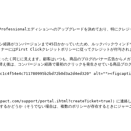
Professionalエディションへのアップグレードを決めており、特にクレジ
ジョン経路がコンバージョンまで45日かかっていたため、ルックバックウィンドウを
ーにはFirst Clickクレジットポリシーに従ってクレジットが付与されま
きとまったく同じに見えます。顧客はいつも、商品のブログのバナー広告から
切り替え後は、コンバージョン経路で最初のクリックを発生させている商品ブロ
c1c4f54e4c711780995b2bd72b0d3a2d4ed320" alt=""><figcapti
ct.com/support/portal.ihtml?createTicket=true
ckにするかどうか（そうでない場合は、複数のポリシーが存在するときにジャ