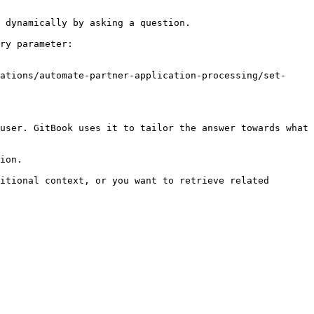
 dynamically by asking a question.

ry parameter:

ations/automate-partner-application-processing/set-
user. GitBook uses it to tailor the answer towards what 
ion.

itional context, or you want to retrieve related 