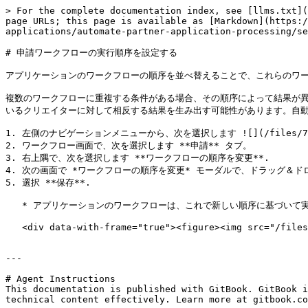
> For the complete documentation index, see [llms.txt](
page URLs; this page is available as [Markdown](https:/
applications/automate-partner-application-processing/se
# 申請ワークフローの実行順序を設定する

アプリケーションのワークフローの順序を並べ替えることで、これらのワー
複数のワークフローに重複する条件がある場合、その順序によって結果が異
いるクリエイターに対して相反する結果を生み出す可能性があります。自動
1. 左側のナビゲーションメニューから、次を選択します ![](/files/7ddd72d
2. ワークフロー画面で、次を選択します **申請** タブ。

3. 右上隅で、次を選択します **ワークフローの順序を変更**.

4. 次の画面で *ワークフローの順序を変更* モーダルで、ドラッグ＆
5. 選択 **保存**.

   * アプリケーションのワークフローは、これで新しい順序に基づいて実行されるはずです。

   <div data-with-frame="true"><figure><img src="/files/b7e047c0e5d7e5be2605a307caa0c40c4d8301b2" alt="" width="563"><figcaption></figcaption></figure></div>

---

# Agent Instructions

This documentation is published with GitBook. GitBook i
technical content effectively. Learn more at gitbook.co