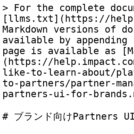
> For the complete docu
[llms.txt](https://help
Markdown versions of do
available by appending 
page is available as [M
(https://help.impact.co
like-to-learn-about/pla
to-partners/partner-man
partners-ui-for-brands.m
# ブランド向けPartners U