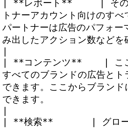
| **レポート**     |
トナーアカウント向けのすべ
パートナーは広告のパフォー
み出したアクション数などを確認できます。                                                                                                                                                                    
|

| **コンテンツ**    
すべてのブランドの広告とト
できます。ここからブランド
できます。                                                                                                                                                                                                                                                                                
|

| **検索**       |