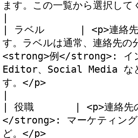
ます。この一覧から選択してください。                                                                                                                    
|

| ラベル      | <p>
す。ラベルは通常、連絡先の分類
<strong>例</strong>
Editor、Social Med
す。</p>                                                                                                                                                                       
|

| 役職       | <p>連絡先
</strong>: マーケテ
ど。</p>                                                                                                                                                                                                                                        