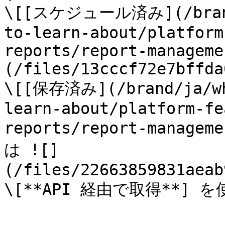
\[[スケジュール済み](/brand/
to-learn-about/platform
reports/report-manageme
(/files/13cccf72e7bffda
\[[保存済み](/brand/ja/wh
learn-about/platform-fe
reports/report-managem
は ![]
(/files/22663859831aeab
\[**API 経由で取得**]