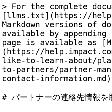
> For the complete docu
[llms.txt](https://help
Markdown versions of do
available by appending 
page is available as [M
(https://help.impact.co
like-to-learn-about/pla
to-partners/partner-man
contact-information.md).
# パートナーの連絡先情報を取