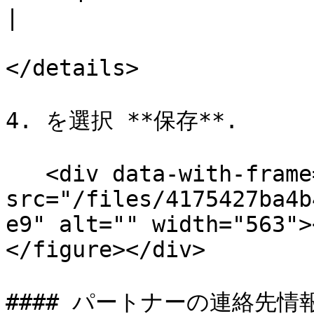
|

</details>

4. を選択 **保存**.

   <div data-with-frame="true"><figure><img 
src="/files/4175427ba4b
e9" alt="" width="563">
</figure></div>

#### パートナーの連絡先情