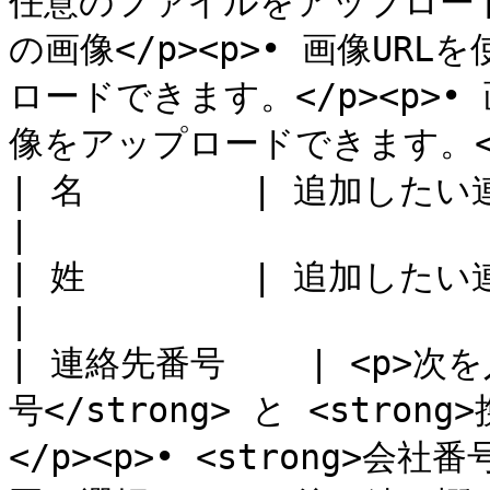
任意のファイルをアップロードで
の画像</p><p>• 画像U
ロードできます。</p><p>
像をアップロードできます。</p
| 名        | 追加したい連絡先の名。                                                                                                                                                                                                      
|

| 姓        | 追加したい連絡先の姓。                                                                                                                                                                                                      
|

| 連絡先番号    | <p>次
号</strong> と <stron
</p><p>• <strong>会