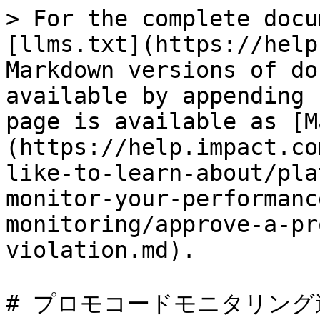
> For the complete docu
[llms.txt](https://help
Markdown versions of do
available by appending 
page is available as [M
(https://help.impact.co
like-to-learn-about/pla
monitor-your-performanc
monitoring/approve-a-pr
violation.md).

# プロモコードモニタリング