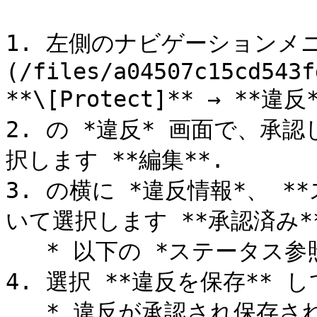
1. 左側のナビゲーションメニ
(/files/a04507c15cd543f
**\[Protect]** → **違反*
2. の *違反* 画面で、
択します **編集**.

3. の横に *違反情報*、 
いて選択します **承認済み**
   * 以下の *ステータス参照表* を以下でご確認ください。

4. 選択 **違反を保存** 
   * 違反が承認され保存されると、承認内容を通知するメール