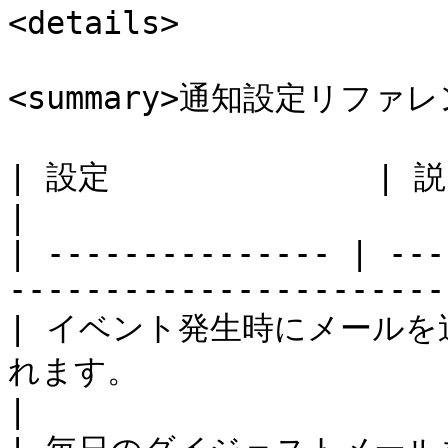
<details>

<summary>通知設定リファレンス
| 設定              | 説明                                                                
|

| --------------- | ---
-----------------------
| イベント発生時にメールを
れます。                                                        
|
