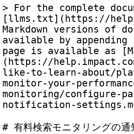
> For the complete docu
[llms.txt](https://help
Markdown versions of do
available by appending 
page is available as [M
(https://help.impact.co
like-to-learn-about/pla
monitor-your-performanc
monitoring/configure-pa
notification-settings.md
# 有料検索モニタリングの通