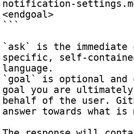
notification-settings.m
<endgoal>

```

`ask` is the immediate 
specific, self-containe
language.

`goal` is optional and 
goal you are ultimately
behalf of the user. Git
answer towards what is 
The response will conta