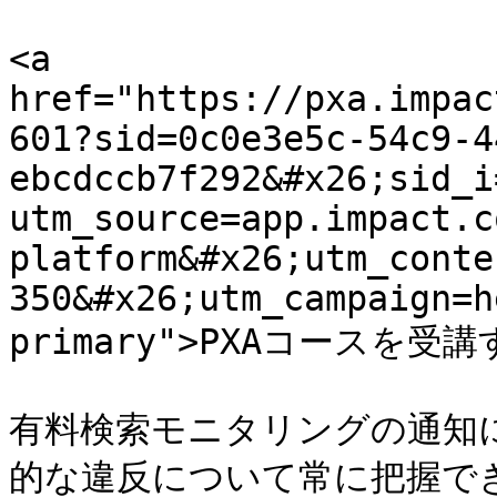
<a 
href="https://pxa.impac
601?sid=0c0e3e5c-54c9-4
ebcdccb7f292&#x26;sid_i
utm_source=app.impact.c
platform&#x26;utm_conte
350&#x26;utm_campaign=h
primary">PXAコースを受講す
有料検索モニタリングの通知
的な違反について常に把握で