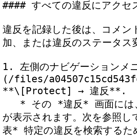
#### すべての違反にアクセ
違反を記録した後は、コメン
加、または違反のステータス変
1. 左側のナビゲーションメ
(/files/a04507c15cd543f
**\[Protect] → 違反**.

   * その *違反* 画面には、すべての違反タイプの集約リスト
が表示されます。次を参照し
表* 特定の違反を検索する