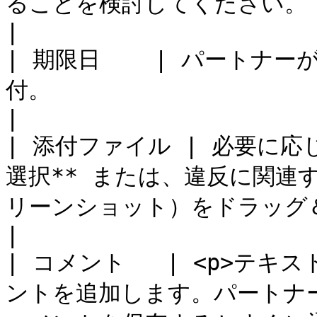
ることを検討してください。                                                                                                                                                                                                                                                                                                                  
|

| 期限日    | パートナ
付。                                                                                                                                                                                                                                                                                                                              
|

| 添付ファイル | 必要に応
選択** または、違反に関連
リーンショット）をドラッグ＆ドロップします。                                                                                                                                                         
|

| コメント   | <p>テ
ントを追加します。パートナーに