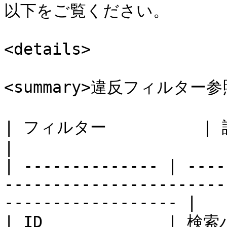
以下をご覧ください。

<details>

<summary>違反フィルター参照表
| フィルター          | 説明                                                                                    
|

| -------------- | ----
-----------------------
------------------ |

| ID             