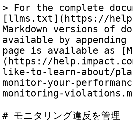
> For the complete docu
[llms.txt](https://help
Markdown versions of do
available by appending 
page is available as [M
(https://help.impact.co
like-to-learn-about/pla
monitor-your-performanc
monitoring-violations.md
# モニタリング違反を管理
