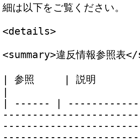
細は以下をご覧ください。

<details>

<summary>違反情報参照表</su
| 参照     | 説明                                                                                                                                                                                                                                                                                                                                                   
|

| ------ | ------------
-----------------------
-----------------------
-----------------------