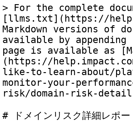
> For the complete docu
[llms.txt](https://help
Markdown versions of do
available by appending 
page is available as [M
(https://help.impact.co
like-to-learn-about/pla
monitor-your-performanc
risk/domain-risk-detail
# ドメインリスク詳細レポート