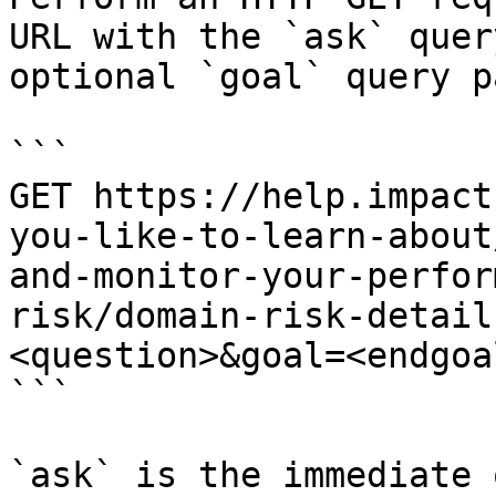
URL with the `ask` quer
optional `goal` query p
```

GET https://help.impact
you-like-to-learn-about
and-monitor-your-perfor
risk/domain-risk-detail
<question>&goal=<endgoal
```

`ask` is the immediate 