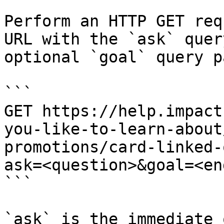
Perform an HTTP GET req
URL with the `ask` quer
optional `goal` query p
```

GET https://help.impact
you-like-to-learn-about
promotions/card-linked-
ask=<question>&goal=<en
```

`ask` is the immediate 