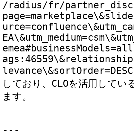
/radius/fr/partner_disc
page=marketplace\&slide
urce=confluence\&utm_ca
EA\&utm_medium=csm\&utm
emea#businessModels=all
ags:46559\&relationship
levance\&sortOrder
しており、CLOを活用してい
ます。

---
