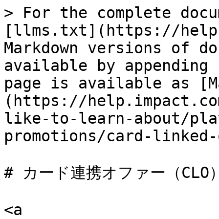
> For the complete docu
[llms.txt](https://help
Markdown versions of do
available by appending 
page is available as [M
(https://help.impact.co
like-to-learn-about/pla
promotions/card-linked-
# カード連携オファー（CLO）
<a 