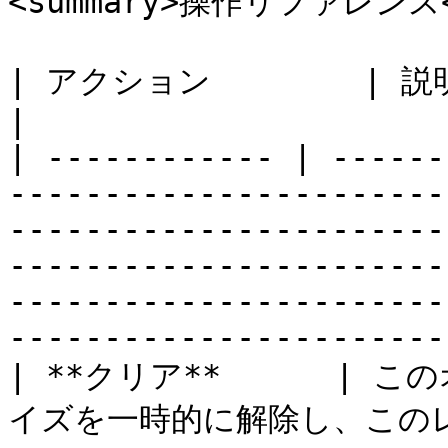
<summary>操作リファレンス</
| アクション        | 説明                                                                                                                                                                                                                                                          
|

| ------------ | ------
-----------------------
-----------------------
-----------------------
-----------------------
-----------------------
| **クリア**      |
イズを一時的に解除し、この