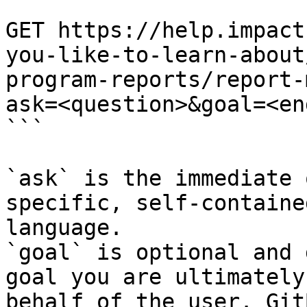
```

GET https://help.impact
you-like-to-learn-about
program-reports/report-
ask=<question>&goal=<en
```

`ask` is the immediate 
specific, self-containe
language.

`goal` is optional and 
goal you are ultimately
behalf of the user. Git