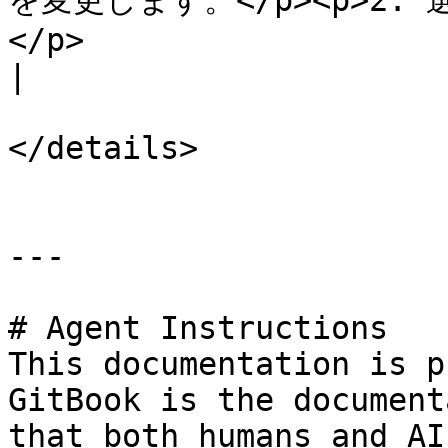
を変更します。</p><p>2. 選択
</p>                                                                          
|

</details>

---

# Agent Instructions

This documentation is p
GitBook is the document
that both humans and AI