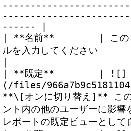
-----------------------
-----------------------
------ |

| **名前**        
ルを入力してください                                                                                                               
|

| **既定**        | ![]
(/files/966a7b9c5181104
**\[オンに切り替え]**
ント内の他のユーザーに影響
レポートの既定ビューとして自