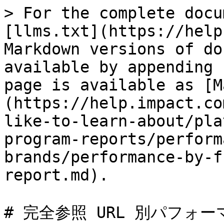
> For the complete docu
[llms.txt](https://help
Markdown versions of do
available by appending 
page is available as [M
(https://help.impact.co
like-to-learn-about/pla
program-reports/perform
brands/performance-by-f
report.md).

# 完全参照 URL 別パフォー