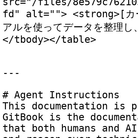
src="/files/8e579c76210
fd" alt=""> <strong>[
アルを使ってデータを整理し、表
</tbody></table>

---

# Agent Instructions

This documentation is p
GitBook is the document
that both humans and AI