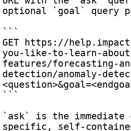
URL with the `ask` quer
optional `goal` query p
```

GET https://help.impact
you-like-to-learn-about
features/forecasting-an
detection/anomaly-detec
<question>&goal=<endgoal
```

`ask` is the immediate 
specific, self-containe