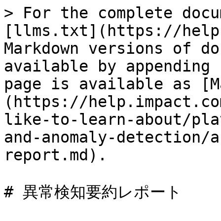
> For the complete docu
[llms.txt](https://help
Markdown versions of do
available by appending 
page is available as [M
(https://help.impact.co
like-to-learn-about/pla
and-anomaly-detection/a
report.md).

# 異常検知要約レポート
