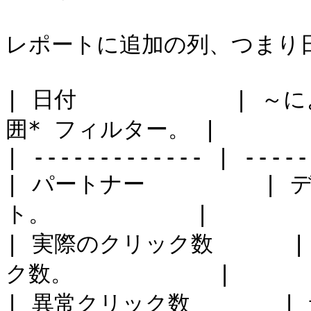
レポートに追加の列、つまり日
| 日付            |
囲* フィルター。 |

| ------------- | -----
| パートナー         
ト。           |

| 実際のクリック数     
ク数。           |

| 異常クリック数      