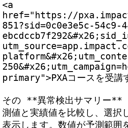
<a 
href="https://pxa.impac
851?sid=0c0e3e5c-54c9-4
ebcdccb7f292&#x26;sid_i
utm_source=app.impact.c
platform&#x26;utm_conte
250&#x26;utm_campaign=h
primary">PXAコースを受講す
その **異常検出サマリー*
測値と実績値を比較し、選択
表示します。数値が予測範囲