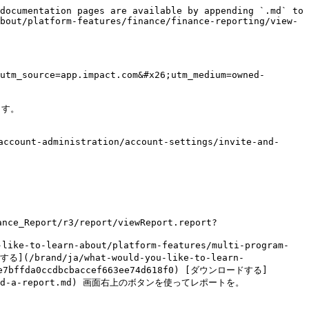
                                                    |
| 純額        | すべての *インパクト手数料*.                                                                                                                                                                 |
| 税         | 該当する請求書番号に適用された税額。                                                                                                                                                               |
| 合計        | あなたの *インパクト手数料* および請求された *税金*.                                                                                                                                                   |
| 支払済み額     | その請求書について、すでに impact.com に支払った金額。                                                                                                                                                |
| 未払い額      | その請求書を清算するために、まだ impact.com に支払う必要がある金額。                                                                                                                                         |
| ステータス     | 請求書が支払済み、未処理、または期限超過かどうか。                                                                                                                                                        |

</details>

#### ロック日付別月次締めを表示

その *イベント日付別月次締め* このレポートでは、アクションがロックされた日付に基づき、コストと手数料がどこで発生したかを月ごとに集計してまとめて表示します。

1. 左側のナビゲーションメニューから、次を選択します ![](/files/7ddd72d8e69e7055d9408cf4847c5c54abf9f71d) **Engage → レポート → その他のレポート**.
2. その *カテゴリ* フィルター、〜で絞り込み **財務** レポート。
3. 選択 **ロック日付別月次締め**.
   * 次のことができます ![](/files/81c8ea6eb0a0417964083897285a4179bb98f3e6) [ピン留めする](/brand/ja/what-would-you-like-to-learn-about/platform-features/multi-program-reports/report-management/pin-a-report.md), ![](/files/5662596adafcd460c15e06760fa350883bc5e7f4) [スケジュール設定する](/brand/ja/what-would-you-like-to-learn-about/platform-features/multi-program-reports/report-management/schedule-reports.md)、および ![](/files/13cccf72e7bffda0ccdbcbaccef663ee74d618f0) [ダウンロードする](/brand/ja/what-would-you-like-to-learn-about/platform-features/multi-program-reports/report-management/download-a-report.md) 画面右上のボタンを使ってレポートを。
   * 次を使用できます： ![](/files/6f8314de4650eb50296a22f0905ff81ab67391cc) **\[ドロップダウンメニュー]** 画面上部で、特定の資金調達アカウントおよび請求グループに関連するデータを絞り込んでください。

#### 表の参照

このレポートは2つのセクションで構成されています —  *パートナー手数料* の表と *インパクト手数料* の表。データを含むセクションのみがレポートに表示されます。

<details>

<summary>パートナー手数料</summary>

その *パートナー手数料* この表では、パートナーがあなたのプログラムにもたらした収益、およびその収益の創出に関連するあなたのコスト（つまりアクション支払い）が報告されます。

<div data-with-frame="true"><figure><img src="/files/565fa5b2587a43977905a8ca9f4c7e166e1231d0" alt="" width="563"><figcaption></figcaption></figure></div>

|               |                                                                                                                                                                                                           |
| ------------- | --------------------------------------------------------------------------------------------------------------------------------------------------------------------------------------------------------- |
| **テーブル列**     | **説明**                                                                                                                                                                                                    |
| 月             | この行のデータが生成された月で