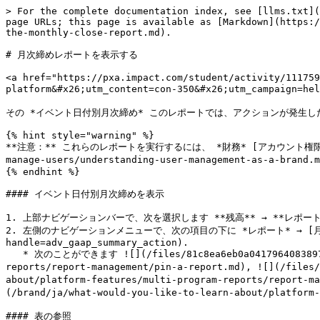
> For the complete documentation index, see [llms.txt](https://help.impact.com/llms.txt). Markdown versions of documentation pages are available by appending `.md` to page URLs; this page is available as [Markdown](https://help.impact.com/brand/ja/what-would-you-like-to-learn-about/platform-features/finance/finance-reporting/view-the-monthly-close-report.md).

# 月次締めレポートを表示する

<a href="https://pxa.impact.com/student/activity/1117596?sid=0c0e3e5c-54c9-4435-9bee-ebcdccb7f292&#x26;sid_i=0?utm_source=app.impact.com&#x26;utm_medium=owned-platform&#x26;utm_content=con-350&#x26;utm_campaign=help-center" class="button primary">PXAコースを受講する</a>

その *イベント日付別月次締め* このレポートでは、アクションが発生した日付に基づき、コストと手数料が毎月どこで発生したかをまとめて表示します。

{% hint style="warning" %}
**注意：** これらのレポートを実行するには、 *財務* [アカウント権限が必要です](/brand/ja/what-would-you-like-to-learn-about/account-administration/account-settings/invite-and-manage-users/understanding-user-management-as-a-brand.md)。この権限がない場合は、アカウント管理者にお問い合わせください。
{% endhint %}

#### イベント日付別月次締めを表示

1. 上部ナビゲーションバーで、次を選択します **残高** → **レポート**.
2. 左側のナビゲーションメニューで、次の項目の下に *レポート* → [月次締め](https://app.impact.com/secure/advertiser/Adv_Finance_Report/r3/report/viewReport.report?handle=adv_gaap_summary_action).
   * 次のことができます ![](/files/81c8ea6eb0a0417964083897285a4179bb98f3e6) [ピン留めする](/brand/ja/what-would-you-like-to-learn-about/platform-features/multi-program-reports/report-management/pin-a-report.md), ![](/files/5662596adafcd460c15e06760fa350883bc5e7f4) [スケジュール設定する](/brand/ja/what-would-you-like-to-learn-about/platform-features/multi-program-reports/report-management/schedule-reports.md)、および ![](/files/13cccf72e7bffda0ccdbcbaccef663ee74d618f0) [ダウンロードする](/brand/ja/what-would-you-like-to-learn-about/platform-features/multi-program-reports/report-management/download-a-report.md) 画面右上のボタンを使ってレポートを。

#### 表の参照

このレポートは2つのセクションで構成されています —  *パートナー手数料* の表と *インパクト手数料* の表。データを含むセクションのみがUIに表示されます。

<details>

<summary>パートナー手数料</summary>

その *パートナー手数料* この表では、パートナーがあなたのプログラムにもたらした収益、およびその収益の創出に関連するあなたのコスト（つまりアクション支払い）が報告されます。

<div data-with-frame="true"><figure><img src="/files/9a9247460cd608f1bd43ccfaa529367030c219d1" alt="" width="563"><figcaption></figcaption></figure></div>

|               |                                                                                                                                                                                                           |
| ------------- | --------------------------------------------------------------------------------------------------------------------------------------------------------------------------------------------------------- |
| **テーブル列**     | **説明**                                                                                                                                                                                                    |
| 月             | この行のデータが生成された月です。この列で月を選択すると、すべての [パートナー請求書](/brand/ja/what-would-you-like-to-learn-about/platform-features/finance/finance-documents/partner-payments-invoices-explained-for-brands.md) をその月分ダウンロードできます。 |
| % アクション支払い済み  | アクション支払いのうち何パーセントが支払済みかを示します。例：発生したアクションの40%を支払済みであれば、 `.40` この列に表示されます。                                                                                                                                  |
| % 