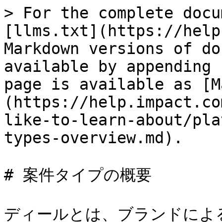
> For the complete docu
[llms.txt](https://help
Markdown versions of do
available by appending 
page is available as [M
(https://help.impact.co
like-to-learn-about/pla
types-overview.md).

# 案件タイプの概要

ディールとは、ブランドによ