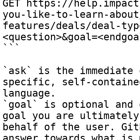
GET https://help.impact
you-like-to-learn-about
features/deals/deal-typ
<question>&goal=<endgoal
```

`ask` is the immediate 
specific, self-containe
language.

`goal` is optional and 
goal you are ultimately
behalf of the user. Git
answer towards what is 