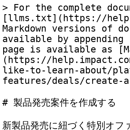
> For the complete docu
[llms.txt](https://help
Markdown versions of do
available by appending 
page is available as [M
(https://help.impact.co
like-to-learn-about/pla
features/deals/create-a
# 製品発売案件を作成する

新製品発売に紐づく特別オファ