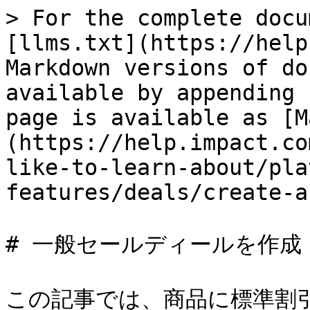
> For the complete docu
[llms.txt](https://help
Markdown versions of do
available by appending 
page is available as [M
(https://help.impact.co
like-to-learn-about/pla
features/deals/create-a
# 一般セールディールを作成

この記事では、商品に標準割