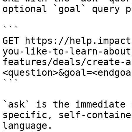
optional `goal` query p
```

GET https://help.impact
you-like-to-learn-about
features/deals/create-a
<question>&goal=<endgoal
```

`ask` is the immediate 
specific, self-containe
language.
