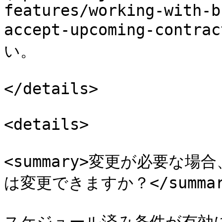
features/working-with-b
accept-upcoming-contr
い。

</details>

<details>

<summary>変更が必要な
は変更できますか？</summary