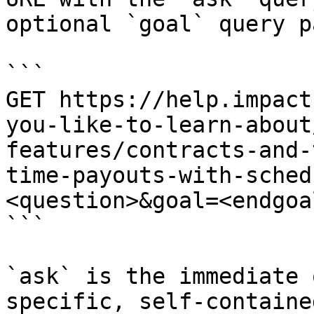
optional `goal` query p
```

GET https://help.impact
you-like-to-learn-about
features/contracts-and-
time-payouts-with-sched
<question>&goal=<endgoal
```

`ask` is the immediate 
specific, self-containe