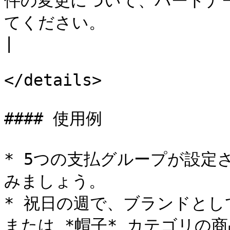
件の変更について、パートナ
てください。                                                                                                                                                                                                                                                                                                                                                                                                                                                                                                                                                                     
|

</details>

#### 使用例

* 5つの支払グループが設定
みましょう。

* 祝日の週で、ブランドとし
または *帽子* カテゴリの