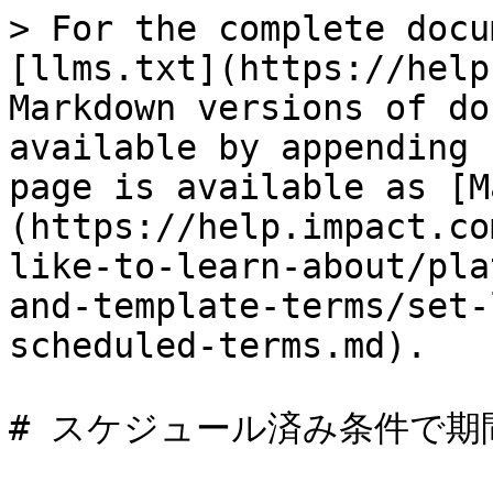
> For the complete docu
[llms.txt](https://help
Markdown versions of do
available by appending 
page is available as [M
(https://help.impact.co
like-to-learn-about/pla
and-template-terms/set-
scheduled-terms.md).

# スケジュール済み条件で期