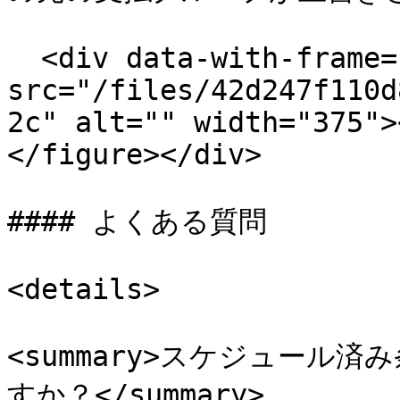
  <div data-with-frame="true"><figure><img 
src="/files/42d247f110d
2c" alt="" width="375">
</figure></div>

#### よくある質問

<details>

<summary>スケジュール
すか？</summary>
