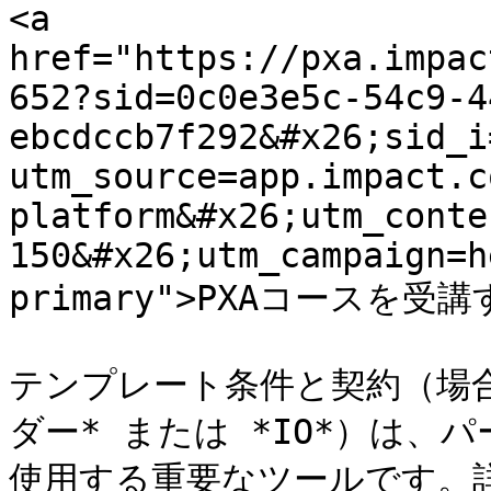
<a 
href="https://pxa.impac
652?sid=0c0e3e5c-54c9-4
ebcdccb7f292&#x26;sid_i
utm_source=app.impact.c
platform&#x26;utm_conte
150&#x26;utm_campaign=h
primary">PXAコースを受講す
テンプレート条件と契約（場
ダー* または *IO*）は
使用する重要なツールです。詳