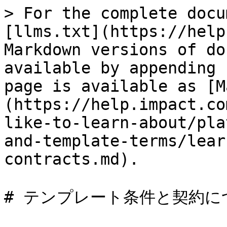
> For the complete docu
[llms.txt](https://help
Markdown versions of do
available by appending 
page is available as [M
(https://help.impact.co
like-to-learn-about/pla
and-template-terms/lear
contracts.md).

# テンプレート条件と契約に