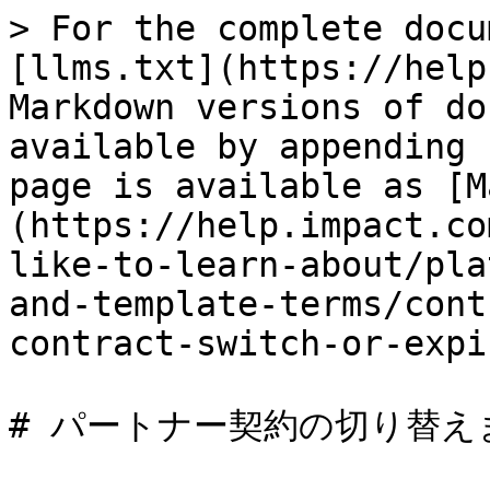
> For the complete docu
[llms.txt](https://help
Markdown versions of do
available by appending 
page is available as [M
(https://help.impact.co
like-to-learn-about/pla
and-template-terms/cont
contract-switch-or-expi
# パートナー契約の切り替え