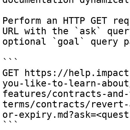
Perform an HTTP GET req
URL with the `ask` quer
optional `goal` query p
```

GET https://help.impact
you-like-to-learn-about
features/contracts-and-
terms/contracts/revert-
or-expiry.md?ask=<quest
```
