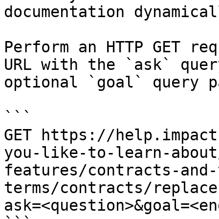
documentation dynamical
Perform an HTTP GET req
URL with the `ask` quer
optional `goal` query p
```

GET https://help.impact
you-like-to-learn-about
features/contracts-and-
terms/contracts/replace
ask=<question>&goal=<en