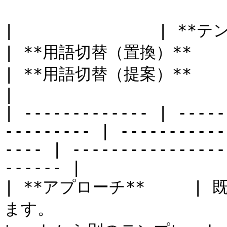
|               | **テンプレート用語の変更** 
| **用語切替（置換）**                               
| **用語切替（提案）**                                      
|

| ------------- | -----
--------- | -----------
---- | ----------------
------ |

| **アプローチ**    
ます。               