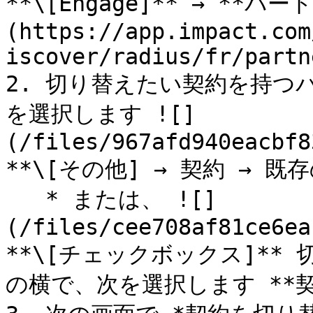
**\[Engage]** → **パ
(https://app.impact.com
iscover/radius/fr/partn
2. 切り替えたい契約を持つ
を選択します ![]
(/files/967afd940eacbf8
**\[その他] → 契約 → 既
   * または、 ![]
(/files/cee708af81ce6ea
**\[チェックボックス]**
の横で、次を選択します **契