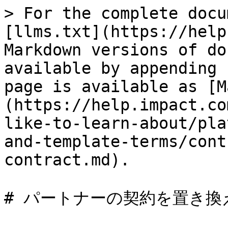
> For the complete docu
[llms.txt](https://help
Markdown versions of do
available by appending 
page is available as [M
(https://help.impact.co
like-to-learn-about/pla
and-template-terms/cont
contract.md).

# パートナーの契約を置き換え