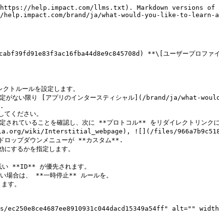
       |
| スキップオプションを含める（プレミアム）   | 選択すると、トラフィックはインタースティシャルを通過し、一定時間後にリダイレクトを完了できます。 *ユーザーの確認を必須にする* と *ユーザー入力を必須にする* トグルが有効であることが必要です。                   |
| ページを少なくとも1回表示する（プレミアム） | 選択すると、適切なパラメータでバイパスできる場合でも、すべてのトラフィックがインタースティシャルページを少なくとも1回は表示します。 *ユーザーの確認を必須にする* と *ユーザー入力を必須にする* トグルが有効であることが必要です。 |
| パートナーのロゴを表示する（プレミアム）   | 有効にすると、リダイレクトされたトラフィックを誘導したパートナーのロゴもインタースティシャルページに表示されるトグルです。                                                         |
| CSSをカスタマイズ（プレミアム）      | 有効にすると、インタースティシャルページ用のカスタムCSSファイルをアップロードできるトグルです。                                                                     |
| カスタムCSS（プレミアム）         | もし *CSSをカスタマイズ* が切り替えられている **オン**、インタースティシャルページのカスタムCSSを入力できます。                                                       |
| プレビュー                  | インタースティシャルページのプレビューを表示するために新しいブラウザタブを開きます。                                                                            |

</details>

#### 条件の参照

*条件* 設定は *AND/OR* システムで機能します：

![](/files/31ed8bce4d22f3780f0bf5494c25049b3181e0a9) AND：\
特定の条件をさらに絞り込みます。

![](/files/31ed8bce4d22f3780f0bf5494c25049b3181e0a9) 追加/OR：\
リダイレクトルールを有効にするために満たすこともできますが、必ずしも満たす必要はない別の条件を追加します。

<details>

<summary>条件に使用できるさまざまな属性</summary>

|             |                                                                                                                                                                                                                                                                        |
| ----------- | ---------------------------------------------------------------------------------------------------------------------------------------------------------------------------------------------------------------------------------------------------------------------- |
| **条件属性**    | **説明**                                                                                                                                                                                                                                                                 |
| IPアドレス      | デバイスに登録されたIPアドレス。                                                                                                                                                                                                                                                      |
| Shared Id   | レポートで使用される、パートナー管理のクエリ文字列パラメータ。                                                                                                                                                                                                                                        |
| 国           | トラフィックの発信元国。                                                                                                                                                                                                                                                           |
| 地域          | トラフィックの発信元地域。                                                                                                                                                                                                                                                          |
| 広告ステータス     | 関連する広告の使用状態。                                                                                                                                                                                               