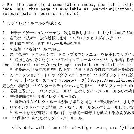
> For the complete documentation index, see [llms.txt](https://help.impact.com/llms.txt). Markdown versions of documentation pages are available by appending `.md` to page URLs; this page is available as [Markdown](https://help.impact.com/brand/ja/what-would-you-like-to-learn-about/platform-features/blocking-and-redirect-rules/create-a-redirect-rule.md).

# リダイレクトルールを作成する

1. 上部ナビゲーションバーから、次を選択します： ![](/files/173ecabf39fd91e83f3ac16fba44d8e9c845708d) **\[ユーザープロファイル] → 設定**.
2. 右側の *技術*、次を選択します **ブロックとリダイレクト**.
3. 右上隅で選択します **ルールを設定**.
4. を追加 **名前** ルールに。
5. の *条件* セクションで、ドロップダウンメニューを使用してリダイレクトルールを設定します。
   * 選択しないでください **モバイルフォールバック** を作成する予定がない限り [アプリのインタースティシャル](/brand/ja/what-would-you-like-to-learn-about/platform-features/blocking-and-redirect-rules/create-app-install-interstitials.md).
   * 次を表示 *条件の参照* 以下で、さまざまな条件属性の詳細を確認してください。
6. の *アクション*、ドロップダウンメニューが **リダイレクト**に設定されていることを確認し、次に **プロトコル** をリダイレクトリンクに選択し、遷移先URLを入力します。
   * もし [インタースティシャルWebページ](https://en.wikipedia.org/wiki/Interstitial_webpage), ![](/files/966a7b9c51811043ca7c1811ec6f6b9ef39fd26f) **\[オンに切り替え]** を設定したい場合は **インタースティシャルを使用**。 *テンプレート* のドロップダウンメニューが **カスタム**.
7. 必要に応じて、 **スケジュール** このリダイレクトルールをいつ有効にするかを指定します。
8. **優先順位** リダイレクトルールの。
   * 複数のリダイレクトルールが同じ条件と同じ **優先順位**、より低い **ID** が優先されます。
9. リダイレクトをすぐに開始したくなく、ルールをスケジュールしていない場合は、 **一時停止** ルールを。
   * ルールを再び有効にするには、手動で一時停止を解除する必要があります。
10. **保存** あなたのリダイレクトルール。

    <div data-with-frame="true"><figure><img src="/files/ec250e8ce4687ee8910931c044dacd15349a54ff" alt="" width="563"><figcaption></figcaption></figure></div>

#### インタースティシャル設定

リダイレクト用インタースティシャルの設定で利用できる各オプションの詳細は、以下の表を参照してください。

アカウントレベルによっては、すべてのインタースティシャル設定が利用できない場合があります。CSM（または [サポートにお問い合わせください](https://app.impact.com/support/portal.ihtml?createTicket=true)）に連絡して、アカウントのアップグレードについてお問い合わせください。

<details>

<summary>インタースティシャル設定の参照</summary>

|                        |                                                                                                                       |
| ---------------------- | --------------------------------------------------------------------------------------------------------------------- |
| **インタースティシャル設定**       | **説明**                                                                                                                |
| ヘッダーテキスト               | インタースティシャル上に大きな文字で表示される短いフレーズ。                                                                                        |
| 本文テキスト                 | トラフィックがインタースティシャル上で目にする情報。                                                                                            |
| 追加条件（プレミアム）            | リダイレクトされたトラフィックが認識しておくべき追加の利用条件や規約。                                                                                   |
| ユーザーの確認を必須にする          | 有効にすると、トラフィックはリダイレクトを完了するためにインタースティシャルページ上のボタンを選択する必要があります。                                                           |
| ボタンテキスト                | もし *ユーザーの確認を必須にする* が切り替えられている **オン**、ボタン内でトラフィックが選択しなければならない単語またはフレーズを追加できます。                                         |
| ボタンの色（プレミアム）           | もし *ユーザーの確認を必須にする* が切り替えられている **オン**、ボタンの色の16進コードを入力できます。                                                             |
| ユーザー入力を必須にする（プレミアム）    | 有効にすると、特定の条件（または複数の条件）を満たすトラフィックがインタースティシャルをバイパスできるトグルです。 *ユーザーの確認を必須にする* トグルが有効であることが必要です。                    