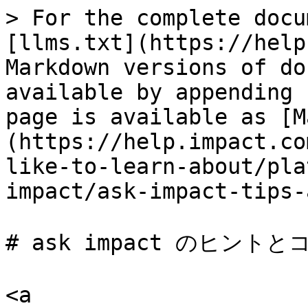
> For the complete docu
[llms.txt](https://help
Markdown versions of do
available by appending 
page is available as [M
(https://help.impact.co
like-to-learn-about/pla
impact/ask-impact-tips-
# ask impact のヒントとコ
<a 