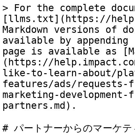
> For the complete docu
[llms.txt](https://help
Markdown versions of do
available by appending 
page is available as [M
(https://help.impact.co
like-to-learn-about/pla
features/ads/requests-f
marketing-development-f
partners.md).

# パートナーからのマーケ