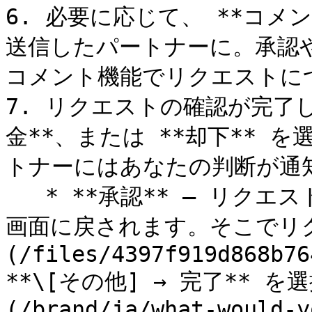
6. 必要に応じて、 **コメ
送信したパートナーに。承認
コメント機能でリクエストに
7. リクエストの確認が完了
金**、または **却下** 
トナーにはあなたの判断が通知
   * **承認** — リクエストは承認され、次の *リクエスト* 
画面に戻されます。そこでリク
(/files/4397f919d868b76
**\[その他] → 完了** 
(/brand/ja/what-would-y