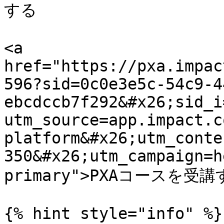
する

<a 
href="https://pxa.impac
596?sid=0c0e3e5c-54c9-4
ebcdccb7f292&#x26;sid_i
utm_source=app.impact.c
platform&#x26;utm_conte
350&#x26;utm_campaign=h
primary">PXAコースを受講す
{% hint style="info" %}
