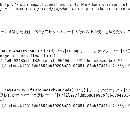
https://help.impact.com/llms.txt). Markdown versions of 
/help.impact.com/brand/ja/what-would-you-like-to-learn-a
ーに通知した後は、広告/アセットのコードのそれ以上の使用を防ぐためにア
08cf4847c5c54abf9f71d) **\[Engage] → コンテンツ →** [**
nage-all-ads-flow.ihtml).

9248551f182c5acacb99049de) **\[Unchecked box]**.

iles/6f8314de4650eb50296a22f0905ff81ab67391cc) *
e9e9248551f182c5acacb99049de) **\[未チェックのボックス]**.
べて選択** ![](/files/fd83586f9930f6bcc6498179e6d
*.

iles/6f8314de4650eb50296a22f0905ff81ab67391cc) *