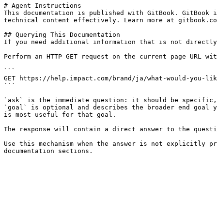
# Agent Instructions

This documentation is published with GitBook. GitBook i
technical content effectively. Learn more at gitbook.co
## Querying This Documentation

If you need additional information that is not directly
Perform an HTTP GET request on the current page URL wit
```

GET https://help.impact.com/brand/ja/what-would-you-lik
```

`ask` is the immediate question: it should be specific,
`goal` is optional and describes the broader end goal y
is most useful for that goal.

The response will contain a direct answer to the questi
Use this mechanism when the answer is not explicitly pr