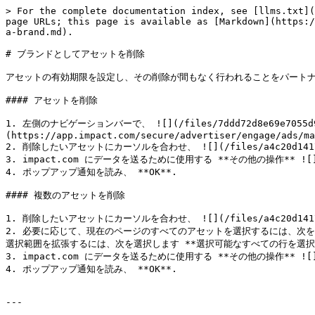
> For the complete documentation index, see [llms.txt](
page URLs; this page is available as [Markdown](https:/
a-brand.md).

# ブランドとしてアセットを削除

アセットの有効期限を設定し、その削除が間もなく行われることをパートナ
#### アセットを削除

1. 左側のナビゲーションバーで、 ![](/files/7ddd72d8e69e7055d94
(https://app.impact.com/secure/advertiser/engage/ads/ma
2. 削除したいアセットにカーソルを合わせ、 ![](/files/a4c20d141714e9e
3. impact.com にデータを送るために使用する **その他の操作** ![](/f
4. ポップアップ通知を読み、 **OK**.

#### 複数のアセットを削除

1. 削除したいアセットにカーソルを合わせ、 ![](/files/a4c20d141714
2. 必要に応じて、現在のページのすべてのアセットを選択するには、次を選択します **す
選択範囲を拡張するには、次を選択します **選択可能なすべての行を選択*
3. impact.com にデータを送るために使用する **その他の操作** ![](/f
4. ポップアップ通知を読み、 **OK**.

---
