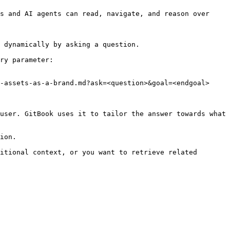
s and AI agents can read, navigate, and reason over 
 dynamically by asking a question.

ry parameter:

-assets-as-a-brand.md?ask=<question>&goal=<endgoal>

user. GitBook uses it to tailor the answer towards what 
ion.

itional context, or you want to retrieve related 