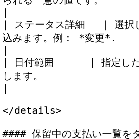
られる一意の値です。                                                                            
|

| ステータス詳細   | 
込みます。例： *変更*.                                                                                                                                                                                                  
|

| 日付範囲      | 指
します。                                                                                                                                                                                                          
|

</details>

#### 保留中の支払い一覧を