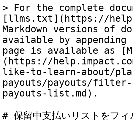
> For the complete docu
[llms.txt](https://help
Markdown versions of do
available by appending 
page is available as [M
(https://help.impact.co
like-to-learn-about/pla
payouts/payouts/filter-
payouts-list.md).

# 保留中支払いリストをフィ