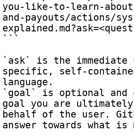
you-like-to-learn-about
and-payouts/actions/sys
explained.md?ask=<quest
```

`ask` is the immediate 
specific, self-containe
language.

`goal` is optional and 
goal you are ultimately
behalf of the user. Git
answer towards what is 