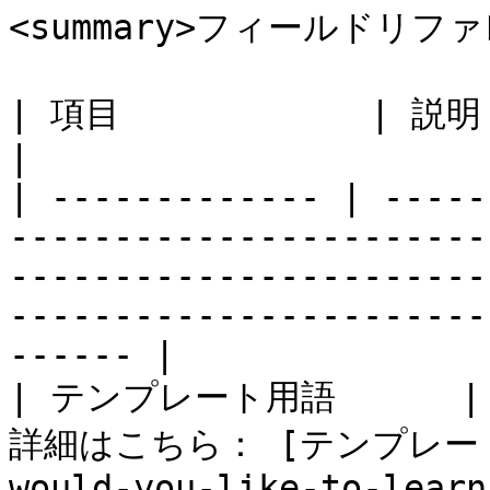
<summary>フィールドリファレ
| 項目            | 説明                                                                                                                                                                                           
|

| ------------- | -----
-----------------------
-----------------------
-----------------------
------ |

| テンプレート用語     
詳細はこちら： [テンプレート条件
would-you-like-to-learn