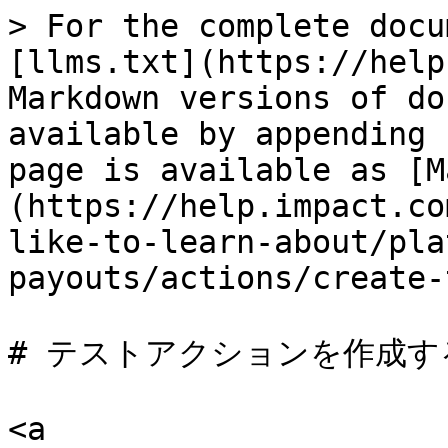
> For the complete docu
[llms.txt](https://help
Markdown versions of do
available by appending 
page is available as [M
(https://help.impact.co
like-to-learn-about/pla
payouts/actions/create-
# テストアクションを作成する
<a 