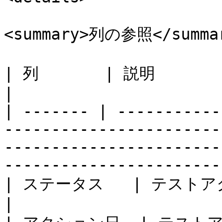
<summary>列の参照</summar
| 列       | 説明                                                                                                                                                                                      
|

| ------- | -----------
-----------------------
-----------------------
-----------------------
| ステータス   | テストアクションのステータス。                                                                                  
|
