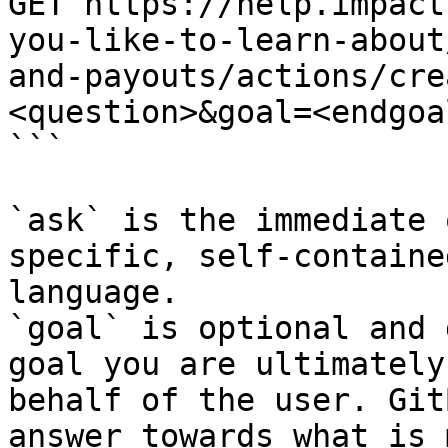
GET https://help.impact
you-like-to-learn-about
and-payouts/actions/cre
<question>&goal=<endgoal
```

`ask` is the immediate 
specific, self-containe
language.

`goal` is optional and 
goal you are ultimately
behalf of the user. Git
answer towards what is 