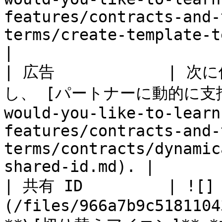
features/contracts-and-
terms/create-template-terms.md).    
|

| 広告            
し、 [パートナーに動的に支払いを
would-you-like-to-learn
features/contracts-and-
terms/contracts/dynamic
shared-id.md). |

| 共有 ID         | ![]
(/files/966a7b9c5181104