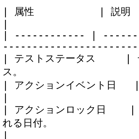
| 属性           | 説明                                                             
|

| ------------ | ------
-----------------------
| テストステータス     
ス。                    
| アクションイベント日   | テストアクションの日付。            
|

| アクションロック日   
れる日付。                                           
|
