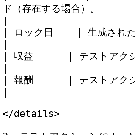
ド（存在する場合）。                                                                                                                                                           
|

| ロック日    | 生成されたアクションがロックされる日付。                                                           
|

| 収益      | テストアクションで得られた収益額。                                                                             
|

| 報酬      | テストアクションで発生した支払額。                                                                             
|

</details>
