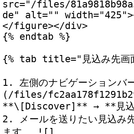
src="/files/81a9818b98a
de" alt="" width="425">
</figure></div>

{% endtab %}

{% tab title="見込み先画
1. 左側のナビゲーションバー
(/files/fc2aa178f1291b2
**\[Discover]** → **見
2. メールを送りたい見込み
ます。 ![]