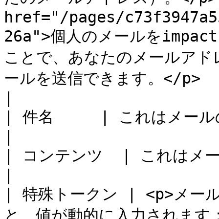
href="/pages/c73f3947a5
26a">個人のメールをimpac
ことで、あなたのメールアド
ールを送信できます。</p>                                                                                                                                                                                                                                                                                                                                                                                                                                                   
|

| 件名     | これはメールの件名に表示されます。                                                                                                                                                                                                                                                                                                                            
|

| コンテンツ  | これはメール本文になります。                                                                                                                                                                                                                                                                                                                                                       
|

| 特殊トークン | <p>メ
と、値が動的に入力されます：</p>