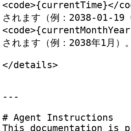
<code>{currentTime}
されます（例：2038-01-19 03
<code>{currentMonthY
されます（例：2038年1月）。<
</details>

---

# Agent Instructions

This documentation is p