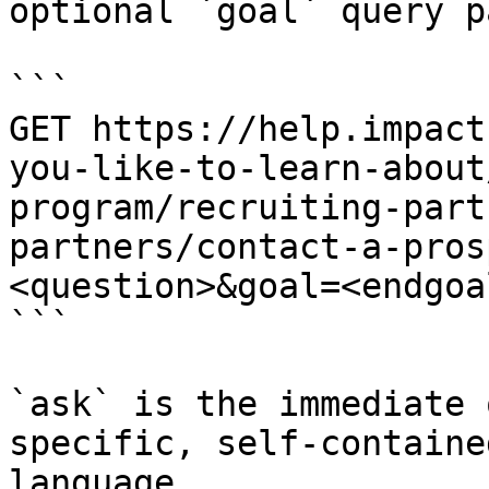
optional `goal` query p
```

GET https://help.impact
you-like-to-learn-about
program/recruiting-part
partners/contact-a-pros
<question>&goal=<endgoal
```

`ask` is the immediate 
specific, self-containe
language.
