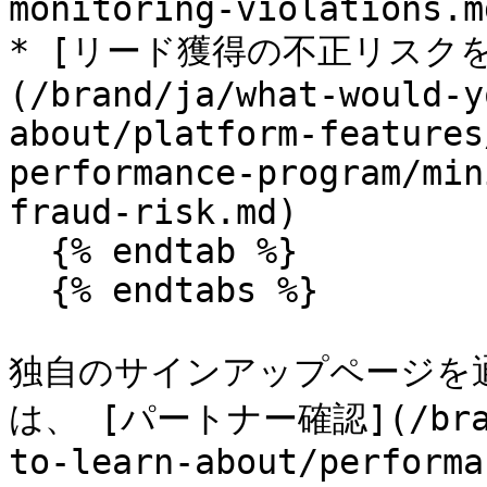
monitoring-violations.md
* [リード獲得の不正リスク
(/brand/ja/what-would-y
about/platform-features
performance-program/min
fraud-risk.md)

  {% endtab %}

  {% endtabs %}

独自のサインアップページを
は、 [パートナー確認](/brand/
to-learn-about/performa