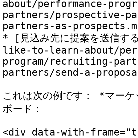
about/performance-progr
partners/prospective-pa
partners-as-prospects.md
* [見込み先に提案を送信する](/b
like-to-learn-about/per
program/recruiting-part
partners/send-a-proposa
これは次の例です： *マーケ
ボード：

<div data-with-frame="t