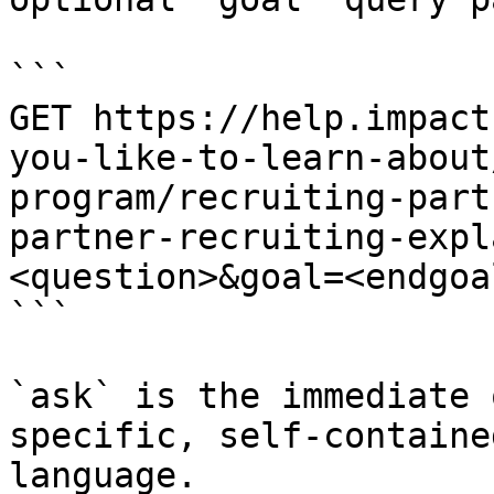
```

GET https://help.impact
you-like-to-learn-about
program/recruiting-part
partner-recruiting-expl
<question>&goal=<endgoal
```

`ask` is the immediate 
specific, self-containe
language.
