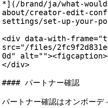
*](/brand/ja/what-would
about/creator-edit-conf
settings/set-up-your-po
<div data-with-frame="t
src="/files/2fc9f2d831e
0d" alt=""><figcaption>
</div>

#### パートナー確認

パートナー確認はオンボーデ