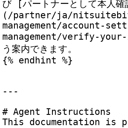
び [パートナーとして本人確
(/partner/ja/nitsuitebi
management/account-sett
management/verify-your
う案内できます。

{% endhint %}

---

# Agent Instructions

This documentation is p