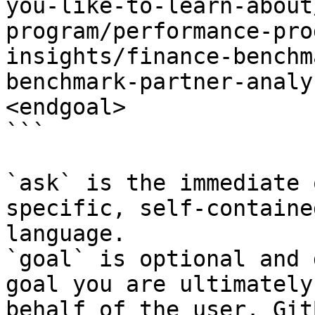
you-like-to-learn-about
program/performance-pro
insights/finance-benchm
benchmark-partner-analy
<endgoal>

```

`ask` is the immediate 
specific, self-containe
language.

`goal` is optional and 
goal you are ultimately
behalf of the user. Git