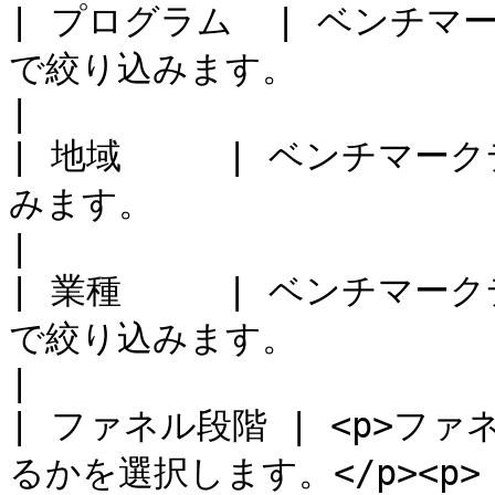
| プログラム  | ベンチ
で絞り込みます。                                                                                                                                                                                                                                                                                          
|

| 地域     | ベンチマ
みます。                                                                                                                                                                                                                                                                                            
|

| 業種     | ベンチマ
で絞り込みます。                                                                                                                                                                                                                                                                                        
|

| ファネル段階 | <p>フ
るかを選択します。</p><p>