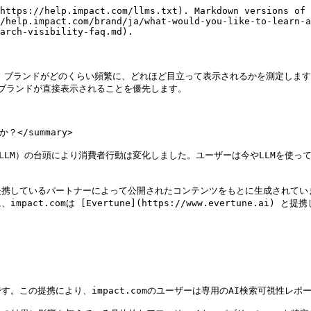
https://help.impact.com/llms.txt). Markdown versions of 
/help.impact.com/brand/ja/what-would-you-like-to-learn-a
arch-visibility-faq.md).

）において、ブランドがどのくらい頻繁に、どれほど目立って表示されるかを測定し
、ブランドが直接表示されることを優先します。

/summary>

（LLM）の台頭により消費者行動は変化しました。ユーザーは今やLLMを使っ
ンドが提携しているパートナーによって公開されたコンテンツをもとに生成され
t.comは [Evertune](https://www.evertune.ai)
です。この提携により、impact.comのユーザーは専用のAI検索可視性レポ