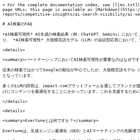
> For the complete documentation index, see [llms.txt](
page URLs; this page is available as [Markdown](https:/
reports/competitive-insights/ai-search-visibility/ai-se
# AI検索のFAQ

*AI検索可視性* AI生成の検索結果（例：ChatGPT、Gemini
り、 *AI検索可視性* 大規模言語モデル（LLM）の会話型応答において
<details>

<summary>パートナーシップにおいてAI検索可視性が重要なのはなぜですか？<
従来の検索ではかつてGoogleの順位が中心でしたが、大規模言語モデル
となっています。

多くのLLMの回答は、impact.comプラットフォームを通じてブラ
けにコンテンツを最適化することにかかっています。これを支援するために、impac
</details>

<details>

<summary>Evertuneとは何ですか？</summary>

Evertuneは、生成エンジン最適化（GEO）とAIマーケティングの先駆者