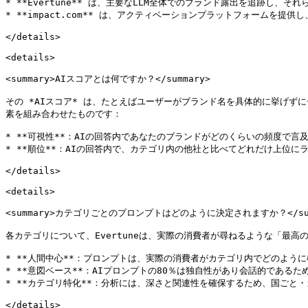
* **Evertune** は、主要なLLM全体でのブランド露出を追跡し
* **impact.com** は、アクティベーションプラットフォームを
</details>

<details>

<summary>AIスコアとは何ですか？</summary>

その *AIスコア* は、たとえばユーザーがブランド名を具体的に挙げずに
素を組み合わせたものです：

* **可視性**：AIの回答内であなたのブランドがどのくらいの頻度で言及
* **順位**：AIの回答内で、カテゴリ内の他社と比べてどれだけ上位にラ
</details>

<details>

<summary>カテゴリごとのプロンプトはどのように決定されますか？</summ
各カテゴリについて、Evertuneは、実際の消費者が尋ねるような「最
* **人間中心**：プロンプトは、実際の消費者がカテゴリ内でどのように
* **意図ベース**：AIプロンプトの80％は独自性があり会話的である
* **カテゴリ特化**：分析には、深さと関連性を確保するため、国ごと・カ
</details>
