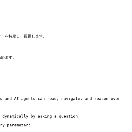
ーを特定し、提携します。

めます。

s and AI agents can read, navigate, and reason over 
 dynamically by asking a question.

ry parameter:
