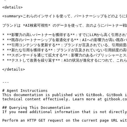
<details>

<summary>これらのインサイトを使って、パートナーシップをどのように最適
ブランドは *AI検索可視性* のデータを使って、次のようにパートナー戦
* **影響力の高いパートナーを獲得する**：すでにLLMから高く引用
* **既存のパートナーシップを最適化する**：AIへの影響力が高い既存
* **引用コンテンツを更新する**：ブランドが言及されている、引用頻
* **新たな引用を獲得する**：ブランドが言及されていない引用頻度の
* **スポンサードを通じて拡大する**：影響力のあるパブリッシャーと
* **テストして改善を繰り返す**：AIの状況が進化するにつれて、これ
</details>

---

# Agent Instructions

This documentation is published with GitBook. GitBook i
technical content effectively. Learn more at gitbook.co
## Querying This Documentation

If you need additional information that is not directly
Perform an HTTP GET request on the current page URL wit