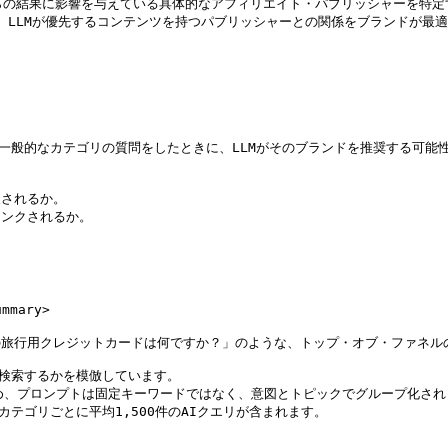
、それらの結果に影響を与えている具体的なアフィリエイト・パブリッシャーを特定
提供し、LLMが優先するコンテンツを持つパブリッシャーとの関係をブランドが最
一般的なカテゴリの質問をしたときに、LLMがそのブランドを推奨する可能性を予
されるか。

ンクされるか。

ary>

高の旅行用クレジットカードは何ですか？」のような、トップ・オブ・ファネル
検索するかを模倣しています。

ため、プロンプトは固定キーワードではなく、意図とトピックでグループ化され
テゴリごとに平均1,500件のAIクエリが含まれます。
