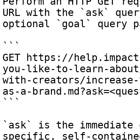
Perform an HTTP GET req
URL with the `ask` quer
optional `goal` query p
```

GET https://help.impact
you-like-to-learn-about
with-creators/increase-
as-a-brand.md?ask=<ques
```

`ask` is the immediate 
specific, self-containe