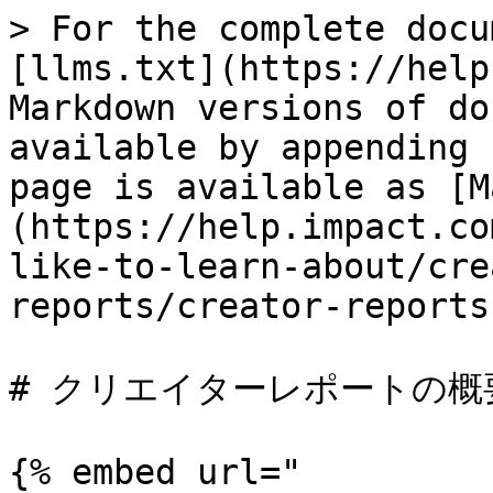
> For the complete docu
[llms.txt](https://help
Markdown versions of do
available by appending 
page is available as [M
(https://help.impact.co
like-to-learn-about/cre
reports/creator-reports
# クリエイターレポートの概要
{% embed url="