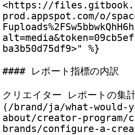
<https://files.gitbook.
prod.appspot.com/o/spac
Fuploads%2FSw5bbwkQhH6h
alt=media&token=09cb5ef
ba3b50d75df9>" %}

#### レポート指標の内訳

クリエイター レポートの集計
(/brand/ja/what-would-y
about/creator-program/c
brands/configure-a-crea