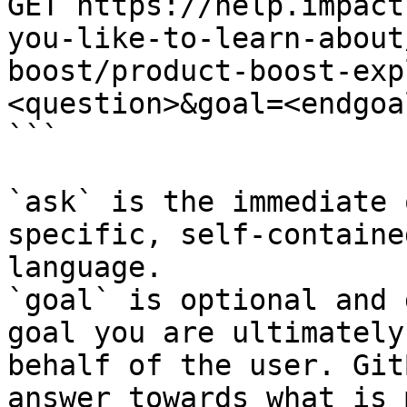
GET https://help.impact
you-like-to-learn-about
boost/product-boost-exp
<question>&goal=<endgoal
```

`ask` is the immediate 
specific, self-containe
language.

`goal` is optional and 
goal you are ultimately
behalf of the user. Git
answer towards what is 