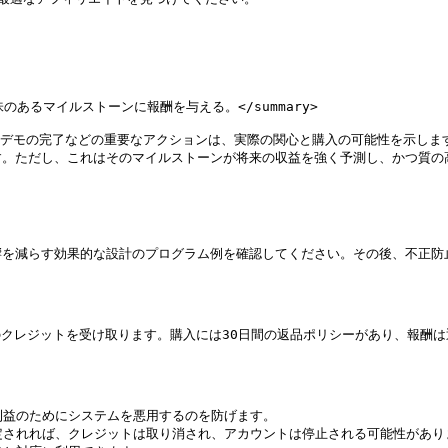
のあるマイルストーンに報酬を与える。</summary>

品デモの完了などの重要なアクションは、実際の関心と購入の可能性を示しま
。ただし、これはそのマイルストーンが将来の収益を強く予測し、かつ質の高
を減らす効果的な設計のプログラム例を確認してください。その後、不正防止
ルのクレジットを受け取ります。購入には30日間の返品ポリシーがあり、報酬は
利益のためにシステムを悪用するのを防げます。

定されれば、クレジットは取り消され、アカウントは停止される可能性がありま