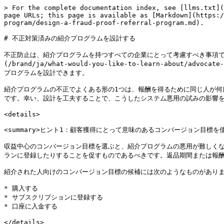
> For the complete documentation index, see [llms.txt](
page URLs; this page is available as [Markdown](https:/
program/design-a-fraud-proof-referral-program.md).

# 不正対策済みの紹介プログラムを設計する

不正防止は、紹介プログラムを持つすべての企業にとって考慮すべき事項です。
(/brand/ja/what-would-you-like-to-learn-about/advo
プログラムを設計できます。

紹介プログラムの不正でよくある形の1つは、報酬を得るために同じ人が
です。幸い、設計を工夫することで、こうしたシステム悪用の試みの影響を
<details>

<summary>ヒント1：顧客獲得にとって意味のあるコンバージョン目標を使う。
収益中心のコンバージョン目標を選ぶと、紹介プログラムの悪用が難しく
ランに登録したりすることを促すものであるべきです。返品期間または報酬
紹介された人向けのコンバージョン目標の候補には次のようなものがありま
* 購入する

* サブスクリプションに登録する

* 口座に入金する

</details>
