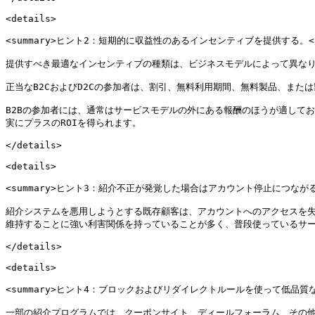
<details>

<summary>ヒント2：短期的に収益性のあるインセンティブを提供する。</su
提供すべき最適なインセンティブの種類は、ビジネスモデルによって異なり
正当なB2CおよびD2Cの参加者は、割引、無料利用期間、無料製品、また
B2Bの参加者には、通常はサービスモデルの外にある報酬のほうが適して
実にプラスのROIを得られます。

</details>

<details>

<summary>ヒント3：紹介不正が発覚した場合はアカウント停止につながるこ
紹介システムを悪用しようとする既存顧客は、アカウントへのアクセスを失
維持することに強い利害関係を持っていることが多く、普段使っているサー
</details>

<details>

<summary>ヒント4：ブロックおよびリダイレクトルールを使って低品質な紹
一部の紹介プログラムでは、クーポンサイト、ディールフォーラム、その