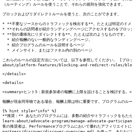
（ルーティング）ルールを使うことで、それらの規則を強化できます。

ブロックおよびリダイレクトルールを使うと、次のことができます。

* **不要なソースからのトラフィックを検出する**。たとえば特定のドメ
* **それらの訪問者が紹介ランディングページにアクセスするのをブロックす
* **別の遷移先にリダイレクトする**。たとえば次のようなものです。

  * 紹介報酬のない一般的なランディングページ。

  * 紹介プログラムのルールを説明するページ

  * メインサイト、またはファネル内の別のページ

これらのルールの設定方法については、以下を参照してください。 [ブロック＆リダイ
about/platform-features/blocking-and-redirect-rules/blo
</details>

<details>

<summary>ヒント5：新規参加者の報酬に上限を設けることを検討する。</su
報酬が現金同等物である場合、報酬上限は特に重要です。プログラムのルー
{% hint style="info" %}

**推奨：** あなたのプログラムには、多数の紹介やトラフィックをもたらすスー
learn-about/advocate-program/manage-advocate-
客の推奨者は、Performanceプログラムにおいて優れたアフィリエイトにもなります。当社
partners/discover/discover-overview.md) を使って