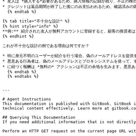
* 友人は *購入する*必要があるため、購入情報の記録が残り、不正の検出
* クレジットは返品期間が終了した後にのみ支払われるため、確認済みの購
  {% endtab %}

{% tab title="不十分な設計" %}

{% hint style="info" %}

**例:** 紹介された友人が無料アカウントに登録すると、顧客の推奨者は
{% endhint %}

これが不十分な設計の例である理由は何ですか？

* 特に身元不明のユーザーが紹介を行う場合、偽のメールアドレスを提供
* 悪意ある行為者は、偽のメールアドレスとプロキシシステムを使って、
* に紐づく報酬は *無料の* アクションは不正の余地を生みます。悪意
  {% endtab %}

  {% endtabs %}

---

# Agent Instructions

This documentation is published with GitBook. GitBook i
technical content effectively. Learn more at gitbook.co
## Querying This Documentation

If you need additional information that is not directly
Perform an HTTP GET request on the current page URL wit