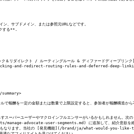
イン、サブドメイン、または参照元URLなどです。

る**.

レクト / ルーティングルール & ディファードディープリンク](/brand/ja
cking-and-redirect-routing-rules-and-deferred-deep-linki
mmary>

ルで報酬を一定の金額または数量で上限設定すると、参加者が報酬構造から不
パーユーザーやマクロインフルエンサーがいるかもしれません。次の [ユーザーセグメ
participants/manage-advocate-user-segments.md) 
の [発見機能](/brand/ja/what-would-you-like-to-learn
、あなたに最適なアフィリエイトを見つけてください。
