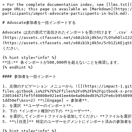
> For the complete documentation index, see [llms.txt](https://help.impact.com/llms.txt). Markdown versions of documentation pages are available by appending `.md` to page URLs; this page is available as [Markdown](https://help.impact.com/brand/ja/what-would-you-like-to-learn-about/advocate-program/manage-advocate-participants/import-advocate-participants-in-bulk.md).

# Advocate参加者を一括インポートする

Advocate は次の形式で送信されたインポートを受け付けます `.csv` や `.jsonl` ファイル形式です。弊社の [サンプルCSVインポートファイル](https://assets.ctfassets.net/s68ib1kj8k5n/7LOYwhDlsI22uuaIMaWImE/71cefe860edc71c0968c8065e1d6e953/sample-user-upload.csv) と [サンプルJSONLインポートファイル](https://assets.ctfassets.net/s68ib1kj8k5n/5rD1ZiKEjqStp54qjDB90N/48918dfa8b53a935c7c83ea5fbf3af77/userImportSample.jsonl) を参照して、インポートに必要なファイル構造を確認してください。

{% hint style="info" %}
**注:** 各インポートが500,000件を超えないことを推奨します。
{% endhint %}

#### 参加者を一括インポート

1. 左側のナビゲーション メニューから ![](https://impact-1.gitbook.io/docs/emvxfLrwrlacc4y3y02Y/~gitbook/image?url=https%3A%2F%2F4048883401-files.gitbook.io%2F%7E%2Ffiles%2Fv0%2Fb%2Fgitbook-x-prod.appspot.com%2Fo%2Fspaces%252FwMLlMoFBtKJa8ptd3zaw%252Fuploads%252Fgit-blob-230534471fef5f40808e921e41ee44e4a06ded03%252Fe6cb9548999afdc1ed3ce4942e4cb5b45b5cecbd323267aac2a7cd1915fccc09.svg%3Falt%3Dmedia\&width=300\&dpr=3\&quality=100\&sign=71dd50ef\&sv=2) **\[Engage] → 参加者**.
2. を選択 **ユーザーのインポート**.
3. 下の *インポート種別*の下の **ユーザー**.
4. を選択してインポートファイルを追加してください **ファイルを選択**.
5. **\[任意]** 特定のユーザーセグメントにインポート済みの参加者を追加または削除するには、ドロップダウンリストからそのセグメントを選択してください。

{% hint style="info" %}
**注:** この選択は *すべての* このインポートファイルに含まれる参加者に適用されます。
{% endhint %}

6. を選択 **インポートを開始**.

インポートが完了すると、確認メールが送信されます。キューの状況やファイルサイズによっては、インポートに最大30分かかる場合があります。

#### フィールド

ユーザーの一括インポートでは、アップロードファイル内の標準フィールドとカスタムフィールドの両方がサポートされます。 **フィールドは大文字と小文字を区別します。**

{% tabs %}
{% tab title="標準フィールド" %}
標準フィールドは、当社の [Open Endpoint User Upsert API 呼び出し](https://integrations.impact.com/integration-guides/for-brands/advocate/advocate-api/api-open-endpoints):

| フィールド                     | 種類   | 説明                                                                                                                                                                                                                                                                     |
| ------------------------- | ---- | ---------------------------------------------------------------------------------------------------------------------------------------------------------------------------------------------------------------------------------------------------------------------- |
| accountId（必須）             | 文字列  | この参加者が所属するアカウントの一意の識別子。                                                                                                                                                                                                                                                |
| id（必須）                    | 文字列  | この参加者に付与された一意の識別子。                                                                                                                                                                                                                                                     |
| firstName                 | 文字列  | 参加者の名。                                                                                           