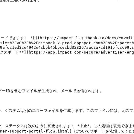
されます。                                |

](https://impact-1.gitbook.io/docs/emvxfLrwrla
iles%2Fv0%2Fb%2Fgitbook-x-prod.appspot.com%2Fo%2Fspaces%
9afdc1ed3ce4942e4cb5b45b5cecbd323267aac2a7cd1915fccc09.s
ート**](https://app.impact.com/secure/advertiser/engage
ーIDを含むファイルが生成され、メールで送信されます。

場合、システムは別のエラーファイルを生成します。このファイルには、元の
合、ステータスは次のように変更されます： *中止*。この処理は復元できま
customer-support-portal-flow.ihtml) についてサポートを依頼してくだ