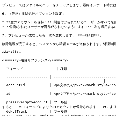
プレビューではファイルのエラーをチェックします。最終インポート時には
6. （任意）削除処理オプションを設定：

* **空のアカウントを保持：** 関連付けられているユーザーがすべて
* **削除されたユーザーが再作成されないようにする：** 次を適用する
7. プレビューが成功したら、次を選択します： **一括削除**.

削除処理が完了すると、システムから確認メールが送信されます。処理時間
<details>

<summary>項目リファレンス</summary>

| フィールド                | 種類                                                      | 説明                                             
|

| -------------------- | ------------------------------
------------------------------------------------ |

| accountId            | <p>文字列</p><p><mark style="color:$danger;">必須</mark></p> | このユーザーが所属する
|

| id                   | <p>文字列</p><p><mark style="color:$danger;">必須</mark></p> | このユーザーに付与された一意の識別子
|

| preserveEmptyAccount | ブール値              
すると、このフィールドにより空のアカウントが保持されます。これにより、
| doNotTrack           | ブール値                