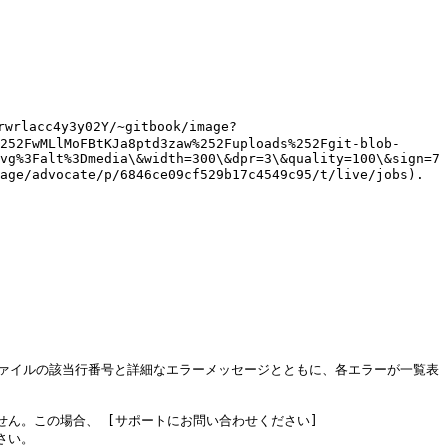
cc4y3y02Y/~gitbook/image?
252FwMLlMoFBtKJa8ptd3zaw%252Fuploads%252Fgit-blob-
vg%3Falt%3Dmedia\&width=300\&dpr=3\&quality=100\&sign=7
/advocate/p/6846ce09cf529b17c4549c95/t/live/jobs).

ファイルの該当行番号と詳細なエラーメッセージとともに、各エラーが一覧表
せん。この場合、 [サポートにお問い合わせください]
さい。
