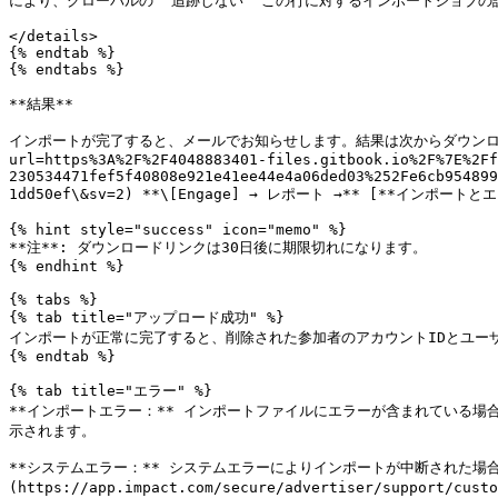
により、グローバルの `追跡しない` この行に対するインポートジョブの設定が上書き
</details>

{% endtab %}

{% endtabs %}

**結果**

インポートが完了すると、メールでお知らせします。結果は次からダウンロードできます： ![
url=https%3A%2F%2F4048883401-files.gitbook.io%2F%7E%2Ff
230534471fef5f40808e921e41ee44e4a06ded03%252Fe6cb954899
1dd50ef\&sv=2) **\[Engage] → レポート →** [**インポートとエクスポ
{% hint style="success" icon="memo" %}

**注**: ダウンロードリンクは30日後に期限切れになります。

{% endhint %}

{% tabs %}

{% tab title="アップロード成功" %}

インポートが正常に完了すると、削除された参加者のアカウントIDとユーザ
{% endtab %}

{% tab title="エラー" %}

**インポートエラー：** インポートファイルにエラーが含まれている
示されます。

**システムエラー：** システムエラーによりインポートが中断された場
(https://app.impact.com/secure/advertiser/support/