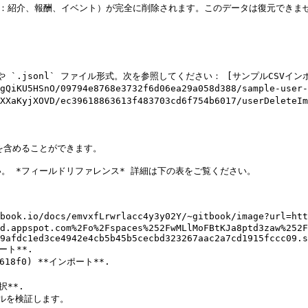
（例：紹介、報酬、イベント）が完全に削除されます。このデータは復元でき
 や `.jsonl` ファイル形式。次を参照してください： [サンプルCSVイ
NTP4gQiKU5HSnO/09794e8768e3732f6d06ea29a058d388/sampl
sMJ9LXXaKyjXOVD/ec39618863613f483703cd6f754b6017/u
含めることができます。

 *フィールドリファレンス* 詳細は下の表をご覧ください。

io/docs/emvxfLrwrlacc4y3y02Y/~gitbook/image?url=http
d.appspot.com%2Fo%2Fspaces%252FwMLlMoFBtKJa8ptd3zaw%252F
9afdc1ed3ce4942e4cb5b45b5cecbd323267aac2a7cd1915fccc09.s
ート**.

d618f0) **インポート**.

**.

ルを検証します。
