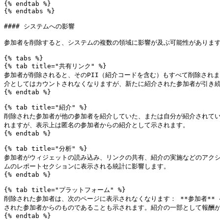
{% endtab %}

{% endtabs %}

#### システムへの影響

参加者を削除すると、システムの複数の領域に影響が及ぶ可能性があります
{% tabs %}

{% tab title="共有リンク" %}

参加者が削除されると、そのPII（紹介コードを含む）もすべて削除され
介としてはカウントされなくなりますが、新たに紹介された参加者が引き続
{% endtab %}

{% tab title="紹介" %}

削除された参加者が他の参加者を紹介していた、または自分が紹介されて
れますが、表示上は匿名の参加者からの紹介として示されます。

{% endtab %}

{% tab title="分析" %}

参加者がウィジェットの読み込み、リンクの共有、紹介の実施などのアクション
ムのレポートセクションに表示される統計に影響します。

{% endtab %}

{% tab title="プラットフォーム" %}

削除された参加者は、次のページに表示されなくなります： **参加者*
された参加者からのものであることも示されます。紹介の一部として報酬が
{% endtab %}
