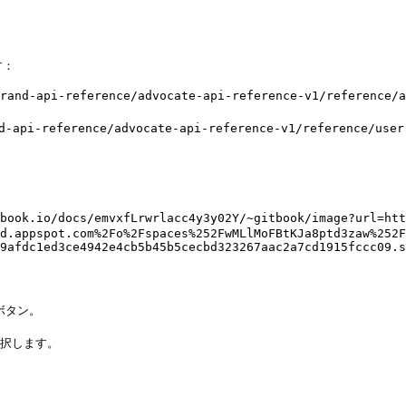
：

rand-api-reference/advocate-api-reference-v1/refere
and-api-reference/advocate-api-reference-v1/refere
io/docs/emvxfLrwrlacc4y3y02Y/~gitbook/image?url=http
d.appspot.com%2Fo%2Fspaces%252FwMLlMoFBtKJa8ptd3zaw%252F
9afdc1ed3ce4942e4cb5b45b5cecbd323267aac2a7cd1915fccc09.s
ボタン。



択します。
