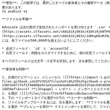
**警告**: この処理では、選択したすべての参加者とその履歴データ
要があります。

{% endhint %}

**ファイルを準備**

Advocate は次の形式で送信されたインポートを受け付けます `.csv`
(https://assets.ctfassets.net/s68ib1kj8k5n/4IWYz9jk
(https://assets.ctfassets.net/s68ib1kj8k5n/1GMnqK0
には、各ファイルが500,000件を超えないようにしてください。

* 必須フィールド： `id` と `accountId`.

* 任意フィールド：削除をカスタマイズするために、他の任意フィールドを
すべてのフィールドは大文字・小文字を区別します。次を参照してください。
**参加者を削除**

1. 左側のナビゲーション メニューから ![](https://impact-1.gitbook.
files.gitbook.io%2F%7E%2Ffiles%2Fv0%2Fb%2Fgitbook-x-pro
230534471fef5f40808e921e41ee44e4a06ded03%252Fe6cb954899
1dd50ef\&sv=2) **\[Engage] → レポート → インポートとエクスポ
2. を選択 ![](/files/13cccf72e7bffda0ccdbcbaccef663ee74
3. 下の *インポートタイプを選択*の下の **ユーザーを削除**.

4. ファイルをアップロードするには、次を選択します： **ファイルを選択
5. を選択 **プレビューを実行** テストインポートを実行して、ファイ