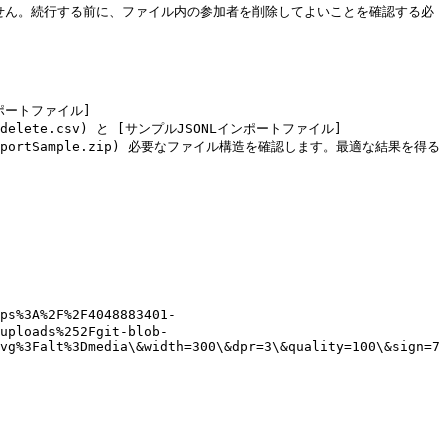
ません。続行する前に、ファイル内の参加者を削除してよいことを確認する必
ンポートファイル]
e-user-delete.csv) と [サンプルJSONLインポートファイル]
serDeleteImportSample.zip) 必要なファイル構造を確認します。最適な結果を得る
s%3A%2F%2F4048883401-
uploads%252Fgit-blob-
vg%3Falt%3Dmedia\&width=300\&dpr=3\&quality=100\&sign=7