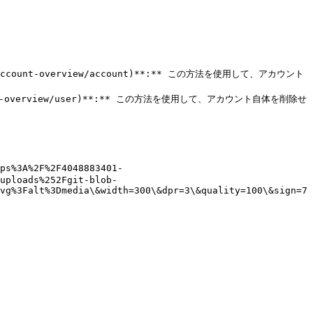
nce/account-overview/account)**:** この方法を使用して、アカウント
nce/user-overview/user)**:** この方法を使用して、アカウント自体を削除せ
s%3A%2F%2F4048883401-
uploads%252Fgit-blob-
vg%3Falt%3Dmedia\&width=300\&dpr=3\&quality=100\&sign=7