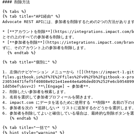
#### 削除方法

{% tabs %}

{% tab title="API経由" %}

Advocate REST APIには、参加者を削除するための2つの方法があります
* [**アカウントを削除**](https://integrations.impact.com/b
とその上のすべての参加者を削除します。

* [**参加者を削除**](https://integrations.impact.com/br
ずに、そのアカウント上の参加者を削除します。

  {% endtab %}

{% tab title="個別に" %}

1. 左側のナビゲーション メニューから ![](https://impact-1.gitbook.
files.gitbook.io%2F%7E%2Ffiles%2Fv0%2Fb%2Fgitbook-x-pro
230534471fef5f40808e921e41ee44e4a06ded03%252Fe6cb954899
1dd50ef\&sv=2) **\[Engage] → 参加者**.

2. 削除したい参加者を検索します。

3. 名前を選択して参加者プロフィールを開きます。

4. impact.com にデータを送るために使用する **削除** 名前の下の
5. 参加者を次の *追跡しない* リストに追加するかどうかを選択します。
6. 参加者を削除してよいと確信している場合は、最終的な削除ボタンを選
   {% endtab %}

{% tab title="一括で" %}

{% hint style="warning" %}
