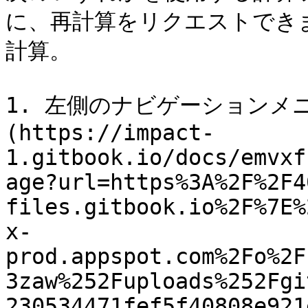
に、再計算をリクエストできます
計算。

1. 左側のナビゲーションメ
(https://impact-
1.gitbook.io/docs/emvxf
age?url=https%3A%2F%2F4
files.gitbook.io%2F%7E%
x-
prod.appspot.com%2Fo%2F
3zaw%252Fuploads%252Fgi
230534471fef5f40808e921