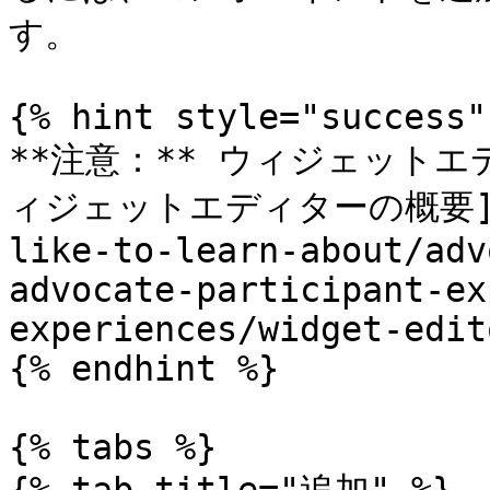
す。

{% hint style="success" 
**注意：** ウィジェット
ィジェットエディターの概要](/br
like-to-learn-about/adv
advocate-participant-ex
experiences/widget-edit
{% endhint %}

{% tabs %}
