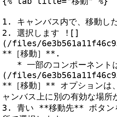
{% tab title="移動" %}

1. キャンバス内で、移動し
2. 選択します ![]
(/files/6e3b561a11f46c9
**［移動］**.

   * 一部のコンポーネントは移動できません。 ![]
(/files/6e3b561a11f46c9
**［移動］** オプション
ャンバス上に別の有効な場所
3. 青い **移動先** ボ