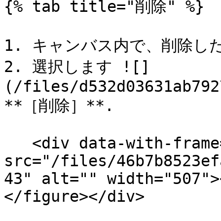
{% tab title="削除" %}

1. キャンバス内で、削除し
2. 選択します ![]
(/files/d532d03631ab792
**［削除］**.

   <div data-with-frame="true"><figure><img 
src="/files/46b7b8523ef
43" alt="" width="507">
</figure></div>
