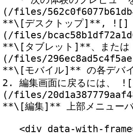
(/files/562c0f6077b61db
**\[デスクトップ]**, ![]
(/files/bcac58b1df72a1d
**\[タブレット]**、または 
(/files/296ec8ad5c4f5ae
**\[モバイル]** の各デ
2. 編集画面に戻るには、 ![
(/files/20d1a387779aaf4
**\[編集]** 上部メニューバ
   <div data-with-frame="true"><figure><img 