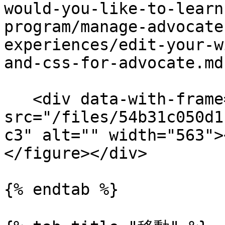
would-you-like-to-learn
program/manage-advocate
experiences/edit-your-w
and-css-for-advocate.md)
   <div data-with-frame="true"><figure><img 
src="/files/54b31c050d1
c3" alt="" width="563">
</figure></div>

{% endtab %}
