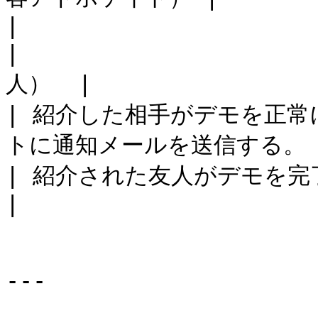
|                                                                                               
|                 
人）  |

| 紹介した相手がデモを正
トに通知メールを送信する。                                                     
| 紹介された友人がデモを完了する    
|

---
