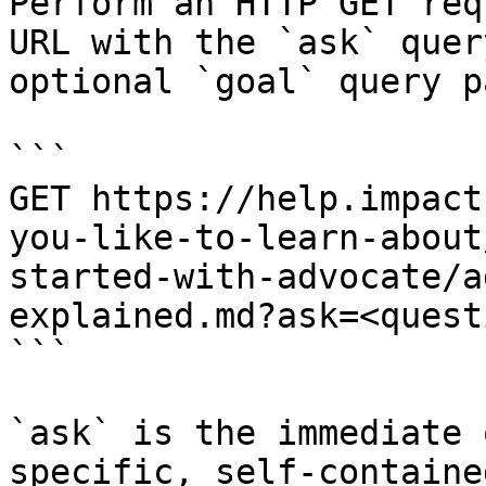
Perform an HTTP GET req
URL with the `ask` quer
optional `goal` query p
```

GET https://help.impact
you-like-to-learn-about
started-with-advocate/a
explained.md?ask=<quest
```

`ask` is the immediate 
specific, self-containe