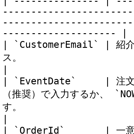
| --------------- | ---
-----------------------
-----------------------
-------------------- |

| `CustomerEmail`
ス。                                                                                                                                     
|

| `EventDate`     |
（推奨）で入力するか、 `N
す。                                                                                               
|

| `OrderId`       | 一意の注文識別子。                                                                                   