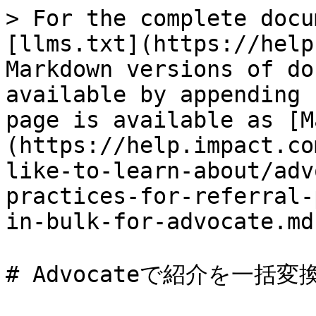
> For the complete docu
[llms.txt](https://help
Markdown versions of do
available by appending 
page is available as [M
(https://help.impact.co
like-to-learn-about/adv
practices-for-referral-
in-bulk-for-advocate.md)
# Advocateで紹介を一括変