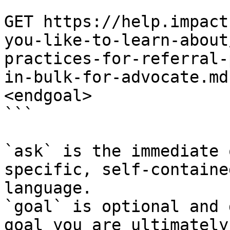
```

GET https://help.impact
you-like-to-learn-about
practices-for-referral-
in-bulk-for-advocate.md
<endgoal>

```

`ask` is the immediate 
specific, self-containe
language.

`goal` is optional and 
goal you are ultimately