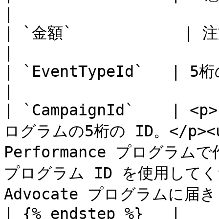
|

| `金額`            | 注文合計額。                                                                                                   
|

| `EventTypeId`   | 5桁のイベントタイプ ID。                                                             
|

| `CampaignId`   
ログラムの5桁の ID。</p><
Performance プログラムで
プログラム ID を使用して
Advocate プログラムに届きます
| {% endstep %}   |                                                                                                                                                        