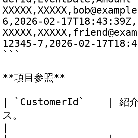
XXXXX,XXXXX,bob@example
6,2026-02-17T18:43:39Z,
XXXXX,XXXXX,friend@exam
12345-7,2026-02-17T18:4
```

**項目参照**

| `CustomerId`   
ス。                                                                                                                                     
|
