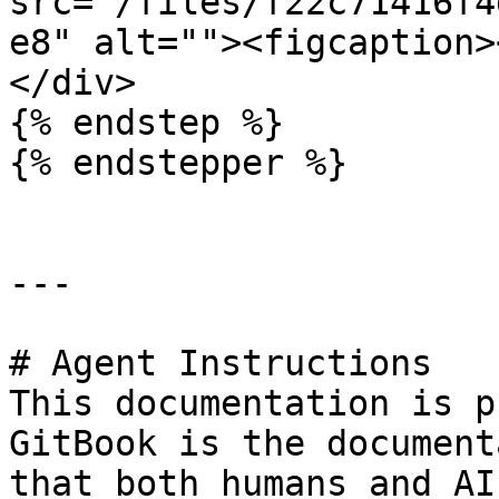
src="/files/f22c71416f4
e8" alt=""><figcaption>
</div>

{% endstep %}

{% endstepper %}

---

# Agent Instructions

This documentation is p
GitBook is the document
that both humans and AI