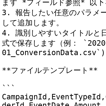
ます *フィールド参照* 以下
3. 報告したい任意のパラメ
して追加します。

4. 識別しやすいタイトルと日
式で保存します（例： `2020-
01_ConversionData.csv`).
**ファイルテンプレート**

```

CampaignId,EventTypeId,
derId,EventDate,Amount
