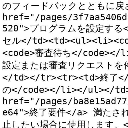
のフィードバックとともに戻さ
href="/pages/3f7aa5406d
520">プログラムを設定する</a
セル</td><td><ul><li><c
<code>審査待ち</code></
設定または審査リクエストを
</td></tr><tr><td>終了<
の</code></li></ul></t
href="/pages/ba8e15ad77
e64">終了要件</a> 満
止したい場合に使用します。</td><