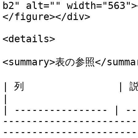
b2" alt="" width="563">
</figure></div>

<details>

<summary>表の参照</summar
| 列                | 説明                                                                                                                                                                                                                                                                                                                                                                                                                                                                                   
|

| ---------------- | --
-----------------------
-----------------------