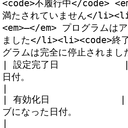
<code>不履行中</code> 
満たされていません</li><li>
<em>—</em> プログラ
ました</li><li><code>終了
グラムは完全に停止されました</l
| 設定完了日         
日付。                                                                                                                                                                                                                                                                                                                                                                                                                                                                                                            
|

| 有効化日          
ブになった日付。                                                                                                                                                                                                                                                                                                                                                                                                                                                                                                       
|
