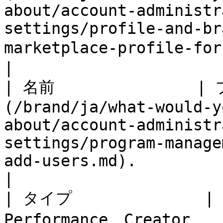
about/account-administr
settings/profile-and-br
marketplace-profile-for-brands.md)​。                                                                                                                                                                   
|

| 名前             
(/brand/ja/what-would-y
about/account-administr
settings/program-manage
add-users.md).                                                                                                                                                                                                                                                                                                                                                                 
|

| タイプ             
Performance、Creator。                                                                                                                                                                                                                                                                                                                                                                                                                                                                                              