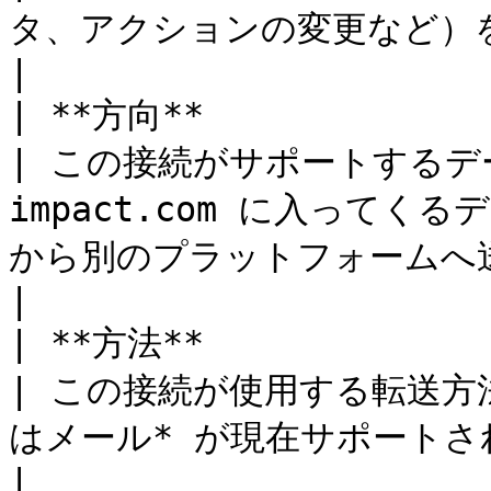
タ、アクションの変更など）を指します                                                                                  
|

| **方向**                                                          
| この接続がサポートするデー
impact.com に入ってくるデ
から別のプラットフォームへ送信されるデータです。                           
|

| **方法**                                                          
| この接続が使用する転送方法
はメール* が現在サポートされています。                                                                      
|
