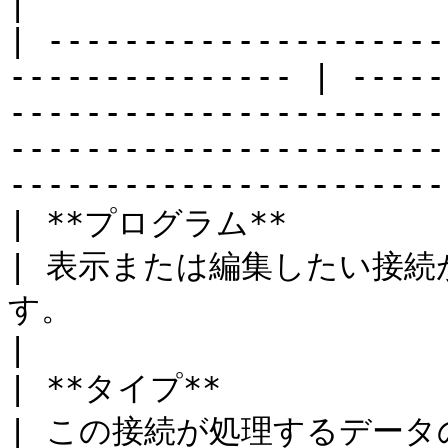
|

| ---------------------
--------------- | -----
-----------------------
-----------------------
-----------------------
| **プログラム**                                                       
| 表示または編集したい接
す。                                                                                                                                   
|

| **タイプ**                                                         
| この接続が処理するデー