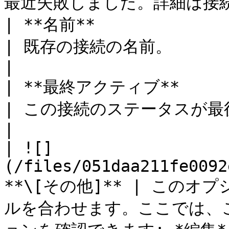
最近失敗しました。詳細は接続履
| **名前**                                                          
| 既存の接続の名前。                                                                                                                                                        
|

| **最終アクティブ**                                                     
| この接続のステータスが最後に更新された時刻を指します。                                                 
|

| ![]
(/files/051daa211fe0092
**\[その他]** | この
ルを合わせます。ここでは、