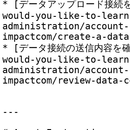
* [データアップロード接続を設定
would-you-like-to-learn
administration/account-
impactcom/create-a-data
* [データ接続の送信内容を確認す
would-you-like-to-learn
administration/account-
impactcom/review-data-c
---
