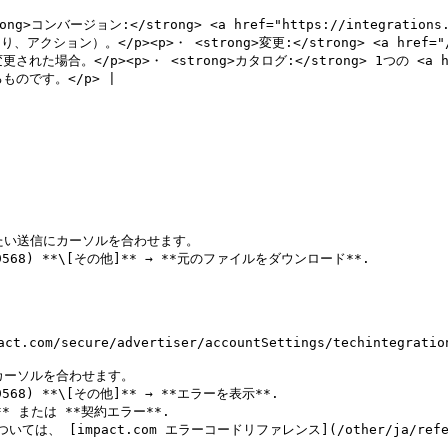
バージョン:</strong> <a href="https://integrations.impa
アクション）。</p><p>・ <strong>変更:</strong> <a href="/pag
p><p>・ <strong>カタログ:</strong> 1つの <a href="/pag
のです。</p> |

たい送信にカーソルを合わせます。

129c9568) **\[その他]** → **元のファイルをダウンロード**.

m/secure/advertiser/accountSettings/techintegration/
カーソルを合わせます。

9c9568) **\[その他]** → **エラーを表示**.

 または **契約エラー**.
