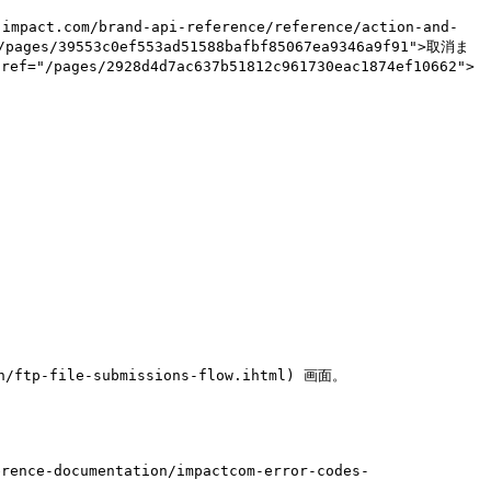
ct.com/brand-api-reference/reference/action-and-
es/39553c0ef553ad51588bafbf85067ea9346a9f91">取消ま
es/2928d4d7ac637b51812c961730eac1874ef10662">
ftp-file-submissions-flow.ihtml) 画面。
