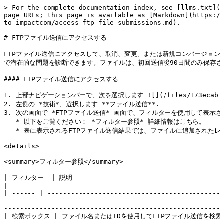
> For the complete documentation index, see [llms.txt](
page URLs; this page is available as [Markdown](https:/
to-impactcom/access-ftp-file-submissions.md).

# FTPファイル送信にアクセスする

FTPファイル送信にアクセスして、取消、変更、または新規コンバージョ
で潜在的な問題を診断できます。ファイルは、初回送信後90日間のみ保存さ
#### FTPファイル送信にアクセスする

1. 上部ナビゲーションバーで、次を選択します ![](/files/173ecabf39f
2. 左側の *技術*、選択します **ファイル送信**.

3. 次の画面で *FTPファイル送信* 画面で、フィルターを使用して表示
   * 以下をご覧ください： *フィルター参照* 詳細情報はこちら。

   * 表に表示されるFTPファイル送信結果では、ファイルに追加されたレコードの合計数、発生したエラー、ファイルの送信日時など、ファイル送信の詳細をより把握できます。

<details>

<summary>フィルター参照</summary>

| フィルター  | 説明                                                                                                                                                                                                                                                                                                                                                                                                                                                                                
|

| ------ | --------------------------------------------
-------------------------------------------------------
-------------------------------------------------------
| 検索ボックス | ファイル名またはIDを使用してFTPファイル送信を検索します。                                                                                                                                                                                                                                                                                                                                                                                             