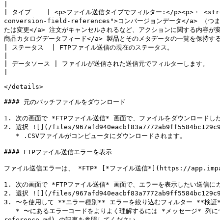
|

| タイプ    | <p>ファイル送信タイプでフィルター:</p><p>・ <strong>コン
conversion-field-references">コンバージョンデータ</a> （つまり、
たは変更</a> 注文がキャンセルされるなど、アクションに関する内容が変更された場合。</
商品カタログデータフィード</a> 製品とそのメタデータの一覧を保持するも
| ステータス  | FTPファイル送信の現在のステータス。                                                                                                                                                                                                                                                                                                                                                                                                                                                               
|

| データソース | ファイルが送信された送信元でフィルターします。                                                                                                                                                                                                                                                                                                                                                                                                                                                           
|

</details>

#### 元のバッチファイルをダウンロード

1. 次の画面で *FTPファイル送信* 画面で、ファイルをダウンロードし
2. 選択 ![](/files/967afd940eacbf83a7772ab9ff5584bc
   * .CSVファイルがコンピュータにダウンロードされます。

#### FTPファイル送信エラーを表示

ファイル送信エラーは、 *FTP* [*ファイル送信*](https://app.impact.co
1. 次の画面で *FTPファイル送信* 画面で、エラーを表示したい送信に
2. 選択 ![](/files/967afd940eacbf83a7772ab9ff5584bc12
3. 〜を使用して **エラー種別** エラーを絞り込むフィルター **検証**
   * 〜にあるエラーコードをよりよく理解するには *メッセージ* 列については、 [impact.com エラーコードリファレンス](/other/ja/reference-documentation/impactcom-error-codes-
reference.md) の記事を参照してください。
